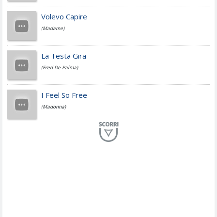
Jovanotti
Volevo Capire
(Madame)
Fedez
La Testa Gira
(Fred De Palma)
Simone Cristicchi
I Feel So Free
(Madonna)
Lucio Dalla
Al Mio Paese
(Serena Brancale)
ModÃ
Free To Love
(Duran Duran)
Marco Masini
Let Me Be