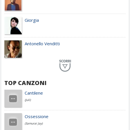
Giorgia
Antonello Venditti
Planet Funk
TOP CANZONI
Achille Lauro
Cantilene
(Juli)
Cesare Cremonini
Ossessione
(Samurai Jay)