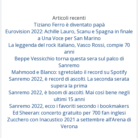
Marracash
So Easy (To Fall In Love)
(Olivia Dean)
Articoli recenti
Tiziano Ferro è diventato papà
Eurovision 2022: Achille Lauro, Scanu e Spagna in finale
Serenamente
a Una Voce per San Marino
(Juli)
La leggenda del rock italiano, Vasco Rossi, compie 70
anni
Beppe Vessicchio torna questa sera sul palco di
Sanremo
Mahmood e Blanco: sgretolato il record su Spotify
Sanremo 2022, è record di ascolti. La seconda serata
supera la prima
Sanremo 2022, è boom di ascolti. Mai così bene negli
ultimi 15 anni
Sanremo 2022, ecco i favoriti secondo i bookmakers
Ed Sheeran: concerto gratuito per 700 fan inglesi
Zucchero con Inacustico 2021 a settembre all’Arena di
Verona