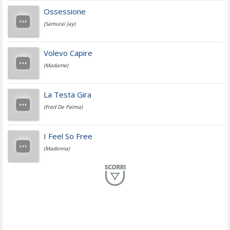
Cesare Cremonini
Ossessione
(Samurai Jay)
Jovanotti
Volevo Capire
(Madame)
Fedez
La Testa Gira
(Fred De Palma)
Simone Cristicchi
I Feel So Free
(Madonna)
Lucio Dalla
Al Mio Paese
(Serena Brancale)
ModÃ
Free To Love