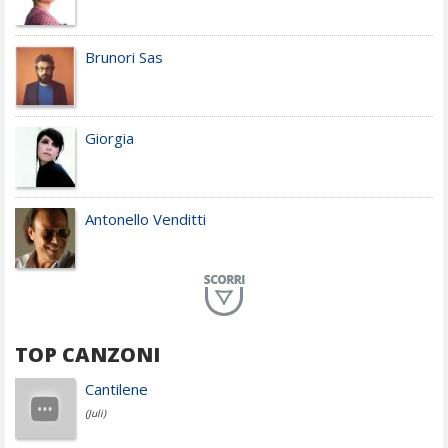
Brunori Sas
Giorgia
Antonello Venditti
Planet Funk
TOP CANZONI
Achille Lauro
Cantilene
(Juli)