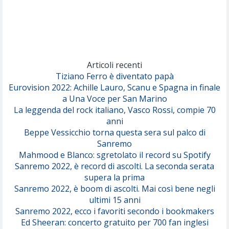
Rose Villain
Comuni Immortali
(Achille Lauro)
Marracash
So Easy (To Fall In Love)
(Olivia Dean)
Articoli recenti
Tiziano Ferro è diventato papà
Eurovision 2022: Achille Lauro, Scanu e Spagna in finale
Serenamente
a Una Voce per San Marino
(Juli)
La leggenda del rock italiano, Vasco Rossi, compie 70
anni
Beppe Vessicchio torna questa sera sul palco di
Sanremo
Mahmood e Blanco: sgretolato il record su Spotify
Sanremo 2022, è record di ascolti. La seconda serata
supera la prima
Sanremo 2022, è boom di ascolti. Mai così bene negli
ultimi 15 anni
Sanremo 2022, ecco i favoriti secondo i bookmakers
Ed Sheeran: concerto gratuito per 700 fan inglesi