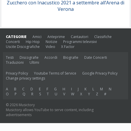
Zucchero con Inacustico 2021 a settembre all’Arena di
Verona
CATEGORIE
Amici
Anteprime
Cantautori
Classifiche
Concerti
Hip Hop
Notizie
Programmi televisivi
Uscite Discografiche
Video
X Factor
Testi
Discografie
Accordi
Biografie
Date Concerti
Traduzioni
Ultimi
Privacy Policy
Youtube Terms of Service
Google Privacy Policy
Change privacy settings
A
B
C
D
E
F
G
H
I
J
K
L
M
N
O
P
Q
R
S
T
U
V
W
X
Y
Z
#
© 2026 Musictory
Musictory allows YouTube to serve content, including
advertisements