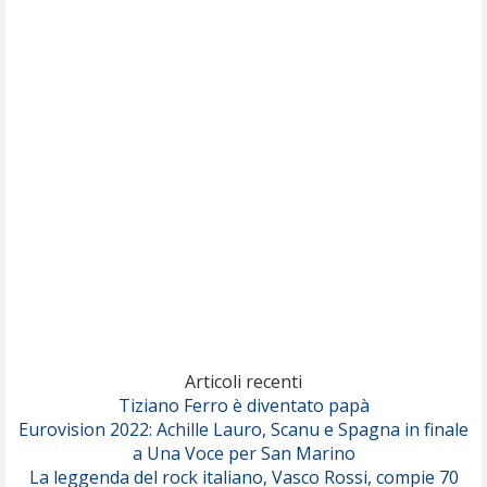
(Muse)
Nothing But Thieves
Per Sempre Si
(Sal da Vinci)
Pinguini Tattici Nucleari
Canzone Estiva
(Annalisa Scarrone)
Rose Villain
Comuni Immortali
(Achille Lauro)
Marracash
So Easy (To Fall In Love)
(Olivia Dean)
Articoli recenti
Tiziano Ferro è diventato papà
Eurovision 2022: Achille Lauro, Scanu e Spagna in finale
Serenamente
a Una Voce per San Marino
(Juli)
La leggenda del rock italiano, Vasco Rossi, compie 70