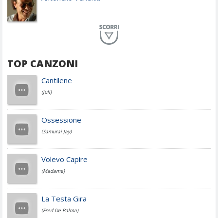
Planet Funk
TOP CANZONI
Achille Lauro
Cantilene
(Juli)
Cesare Cremonini
Ossessione
(Samurai Jay)
Jovanotti
Volevo Capire
(Madame)
Fedez
La Testa Gira
(Fred De Palma)