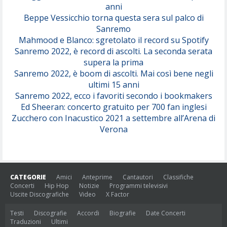
anni
Beppe Vessicchio torna questa sera sul palco di
Sanremo
Mahmood e Blanco: sgretolato il record su Spotify
Sanremo 2022, è record di ascolti. La seconda serata
supera la prima
Sanremo 2022, è boom di ascolti. Mai così bene negli
ultimi 15 anni
Sanremo 2022, ecco i favoriti secondo i bookmakers
Ed Sheeran: concerto gratuito per 700 fan inglesi
Zucchero con Inacustico 2021 a settembre all’Arena di
Verona
CATEGORIE
Amici
Anteprime
Cantautori
Classifiche
Concerti
Hip Hop
Notizie
Programmi televisivi
Uscite Discografiche
Video
X Factor
Testi
Discografie
Accordi
Biografie
Date Concerti
Traduzioni
Ultimi