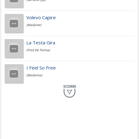
Jovanotti
Volevo Capire
(Madame)
Fedez
La Testa Gira
(Fred De Palma)
Simone Cristicchi
I Feel So Free
(Madonna)
Lucio Dalla
Al Mio Paese
(Serena Brancale)
ModÃ
Free To Love
(Duran Duran)