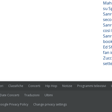
Mahm
su S
Sanr
seco
Sanr
così
Sanr
boo
Ed S
fan i
Zucc
sett
ori
Classifiche
Concerti
Hip Hop
Notizie
Programmi televisivi
Date Concerti
Traduzioni
Ultimi
oogle Privacy Policy
Change privacy settings