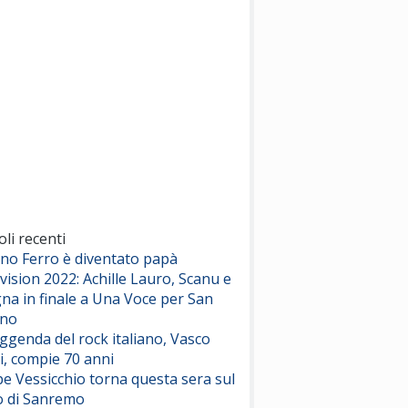
(Sal da Vinci)
Pinguini Tattici Nucleari
Canzone Estiva
(Annalisa Scarrone)
Rose Villain
Comuni Immortali
(Achille Lauro)
Marracash
So Easy (To Fall In Love)
(Olivia Dean)
oli recenti
ano Ferro è diventato papà
vision 2022: Achille Lauro, Scanu e
Serenamente
na in finale a Una Voce per San
(Juli)
ino
eggenda del rock italiano, Vasco
i, compie 70 anni
e Vessicchio torna questa sera sul
o di Sanremo