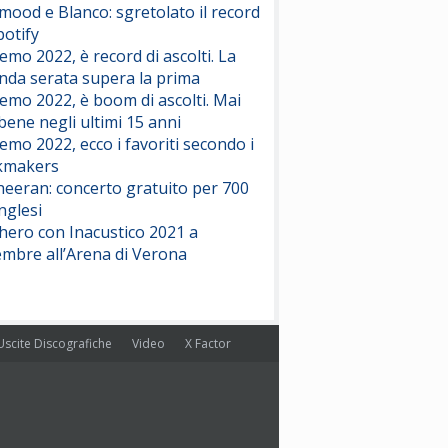
ood e Blanco: sgretolato il record
potify
emo 2022, è record di ascolti. La
nda serata supera la prima
emo 2022, è boom di ascolti. Mai
 bene negli ultimi 15 anni
emo 2022, ecco i favoriti secondo i
kmakers
heeran: concerto gratuito per 700
nglesi
hero con Inacustico 2021 a
embre all’Arena di Verona
Uscite Discografiche
Video
X Factor