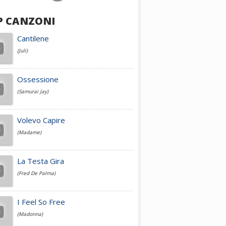
P CANZONI
Achille Lauro
Cantilene
(Juli)
Cesare Cremonini
Ossessione
(Samurai Jay)
Jovanotti
Volevo Capire
(Madame)
Fedez
La Testa Gira
(Fred De Palma)
Simone Cristicchi
I Feel So Free
(Madonna)