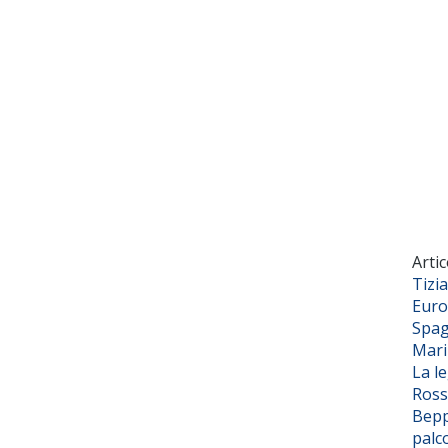
Artic
Tizi
Euro
Spag
Mar
La l
Ross
Bepp
palc