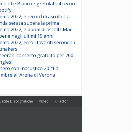
ood e Blanco: sgretolato il record
potify
emo 2022, è record di ascolti. La
nda serata supera la prima
emo 2022, è boom di ascolti. Mai
 bene negli ultimi 15 anni
emo 2022, ecco i favoriti secondo i
kmakers
heeran: concerto gratuito per 700
nglesi
hero con Inacustico 2021 a
embre all’Arena di Verona
Uscite Discografiche
Video
X Factor