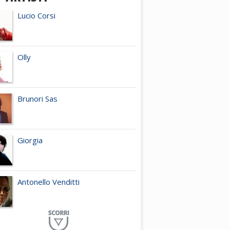
Lucio Corsi
Olly
Brunori Sas
Giorgia
Antonello Venditti
Planet Funk