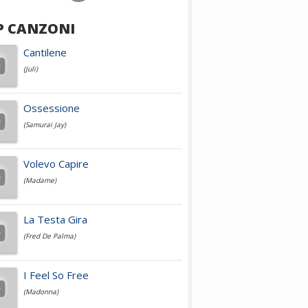
P CANZONI
Achille Lauro
Cantilene
(Juli)
Cesare Cremonini
Ossessione
(Samurai Jay)
Jovanotti
Volevo Capire
(Madame)
Fedez
La Testa Gira
(Fred De Palma)
Simone Cristicchi
I Feel So Free
(Madonna)