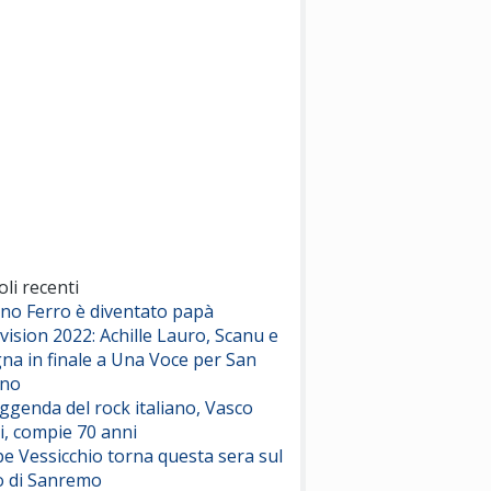
(Sal da Vinci)
Pinguini Tattici Nucleari
Canzone Estiva
(Annalisa Scarrone)
Rose Villain
Comuni Immortali
(Achille Lauro)
Marracash
So Easy (To Fall In Love)
(Olivia Dean)
oli recenti
ano Ferro è diventato papà
vision 2022: Achille Lauro, Scanu e
Serenamente
na in finale a Una Voce per San
(Juli)
ino
eggenda del rock italiano, Vasco
i, compie 70 anni
e Vessicchio torna questa sera sul
o di Sanremo