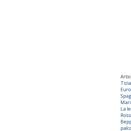
Artic
Tizi
Euro
Spag
Mar
La l
Ross
Bepp
palc