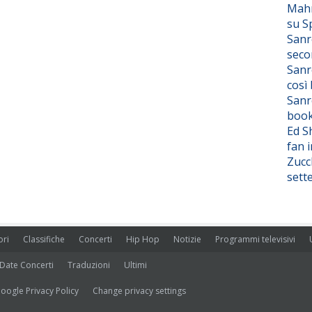
Mahm
su S
Sanr
seco
Sanr
così
Sanr
boo
Ed S
fan i
Zucc
sett
ori
Classifiche
Concerti
Hip Hop
Notizie
Programmi televisivi
Date Concerti
Traduzioni
Ultimi
oogle Privacy Policy
Change privacy settings