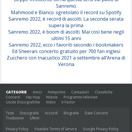
Sanremo
Mahmood e Blanco: sgretolato il record su Spotify
Sanremo 2022, è record di ascolti. La seconda serata
supera la prima
Sanremo 2022, è boom di ascolti. Mai così bene negli
ultimi 15 anni
Sanremo 2022, ecco i favoriti secondo i bookmakers
Ed Sheeran: concerto gratuito per 700 fan inglesi
Zucchero con Inacustico 2021 a settembre all’Arena di
Verona
CATEGORIE
Amici
Anteprime
Cantautori
Classifiche
Concerti
Hip Hop
Notizie
Programmi televisivi
Uscite Discografiche
Video
X Factor
Testi
Discografie
Accordi
Biografie
Date Concerti
Traduzioni
Ultimi
Privacy Policy
Youtube Terms of Service
Google Privacy Policy