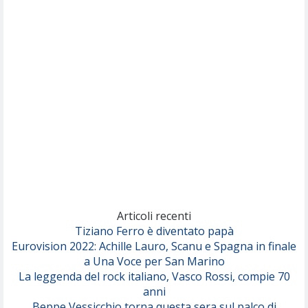
Nothing But Thieves
Per Sempre Si
(Sal da Vinci)
Pinguini Tattici Nucleari
Canzone Estiva
(Annalisa Scarrone)
Rose Villain
Comuni Immortali
(Achille Lauro)
Marracash
So Easy (To Fall In Love)
(Olivia Dean)
Articoli recenti
Tiziano Ferro è diventato papà
Eurovision 2022: Achille Lauro, Scanu e Spagna in finale
Serenamente
a Una Voce per San Marino
(Juli)
La leggenda del rock italiano, Vasco Rossi, compie 70
anni
Beppe Vessicchio torna questa sera sul palco di