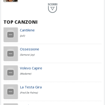
Planet Funk
TOP CANZONI
Achille Lauro
Cantilene
(Juli)
Cesare Cremonini
Ossessione
(Samurai Jay)
Jovanotti
Volevo Capire
(Madame)
Fedez
La Testa Gira
(Fred De Palma)
Simone Cristicchi