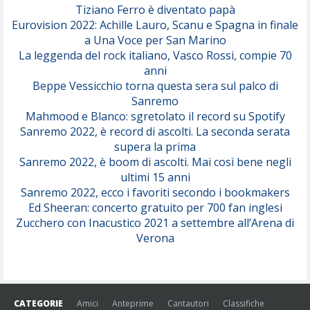
Tiziano Ferro è diventato papà
Eurovision 2022: Achille Lauro, Scanu e Spagna in finale
Serenamente
a Una Voce per San Marino
(Juli)
La leggenda del rock italiano, Vasco Rossi, compie 70
anni
Beppe Vessicchio torna questa sera sul palco di
Sanremo
Mahmood e Blanco: sgretolato il record su Spotify
Sanremo 2022, è record di ascolti. La seconda serata
supera la prima
Sanremo 2022, è boom di ascolti. Mai così bene negli
ultimi 15 anni
Sanremo 2022, ecco i favoriti secondo i bookmakers
Ed Sheeran: concerto gratuito per 700 fan inglesi
Zucchero con Inacustico 2021 a settembre all’Arena di
Verona
CATEGORIE
Amici
Anteprime
Cantautori
Classifiche