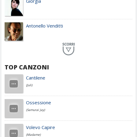
Giorgia
Antonello Venditti
Planet Funk
TOP CANZONI
Achille Lauro
Cantilene
(Juli)
Cesare Cremonini
Ossessione
(Samurai Jay)
Jovanotti
Volevo Capire
(Madame)