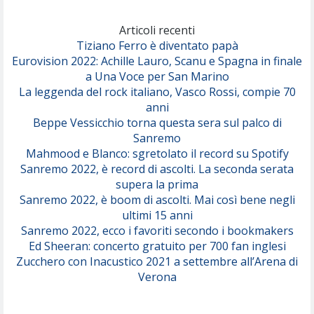
Marracash
So Easy (To Fall In Love)
(Olivia Dean)
Articoli recenti
Tiziano Ferro è diventato papà
Eurovision 2022: Achille Lauro, Scanu e Spagna in finale
Serenamente
a Una Voce per San Marino
(Juli)
La leggenda del rock italiano, Vasco Rossi, compie 70
anni
Beppe Vessicchio torna questa sera sul palco di
Sanremo
Mahmood e Blanco: sgretolato il record su Spotify
Sanremo 2022, è record di ascolti. La seconda serata
supera la prima
Sanremo 2022, è boom di ascolti. Mai così bene negli
ultimi 15 anni
Sanremo 2022, ecco i favoriti secondo i bookmakers
Ed Sheeran: concerto gratuito per 700 fan inglesi
Zucchero con Inacustico 2021 a settembre all’Arena di
Verona