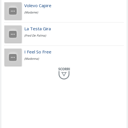
Jovanotti
Volevo Capire
(Madame)
Fedez
La Testa Gira
(Fred De Palma)
Simone Cristicchi
I Feel So Free
(Madonna)
Lucio Dalla
Al Mio Paese
(Serena Brancale)
ModÃ
Free To Love
(Duran Duran)
Marco Masini
Let Me Be