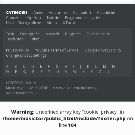
CATEGORIE
Amici
Anteprime
Cantautori
Classifiche
Concerti
Hip Hop
Notizie
Programmi televisivi
Uscite Discografiche
Video
X Factor
Testi
Discografie
Accordi
Biografie
Date Concerti
Traduzioni
Ultimi
Privacy Policy
Youtube Terms of Service
Google Privacy Policy
Change privacy settings
A
B
C
D
E
F
G
H
I
J
K
L
M
N
O
P
Q
R
S
T
U
V
W
X
Y
Z
#
© 2026 Musictory
Musictory allows YouTube to serve content, including
advertisements
Warning
: Undefined array key "cookie_privacy" in
/home/musictor/public_html/include/footer.php
on
line
104