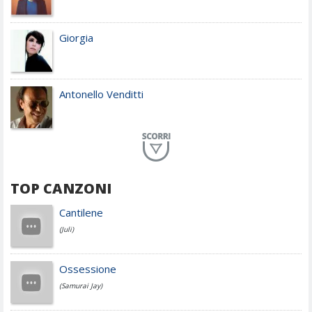
Giorgia
Antonello Venditti
Planet Funk
TOP CANZONI
Achille Lauro
Cantilene
(Juli)
Cesare Cremonini
Ossessione
(Samurai Jay)