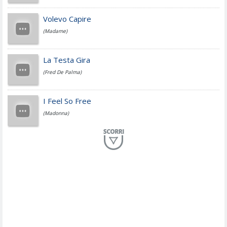
Jovanotti
Volevo Capire
(Madame)
Fedez
La Testa Gira
(Fred De Palma)
Simone Cristicchi
I Feel So Free
(Madonna)
Lucio Dalla
Al Mio Paese
(Serena Brancale)
ModÃ
Free To Love
(Duran Duran)
Marco Masini
Let Me Be