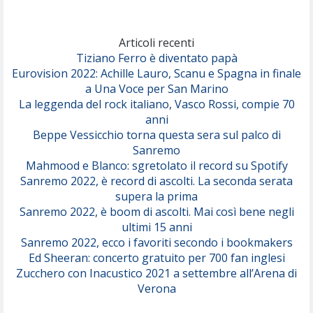
Marracash
So Easy (To Fall In Love)
(Olivia Dean)
Articoli recenti
Tiziano Ferro è diventato papà
Eurovision 2022: Achille Lauro, Scanu e Spagna in finale
Serenamente
a Una Voce per San Marino
(Juli)
La leggenda del rock italiano, Vasco Rossi, compie 70
anni
Beppe Vessicchio torna questa sera sul palco di
Sanremo
Mahmood e Blanco: sgretolato il record su Spotify
Sanremo 2022, è record di ascolti. La seconda serata
supera la prima
Sanremo 2022, è boom di ascolti. Mai così bene negli
ultimi 15 anni
Sanremo 2022, ecco i favoriti secondo i bookmakers
Ed Sheeran: concerto gratuito per 700 fan inglesi
Zucchero con Inacustico 2021 a settembre all’Arena di
Verona