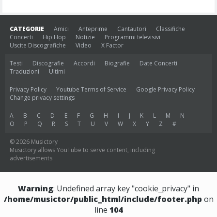
CATEGORIE
Amici
Anteprime
Cantautori
Classifiche
Concerti
Hip Hop
Notizie
Programmi televisivi
Uscite Discografiche
Video
X Factor
Testi
Discografie
Accordi
Biografie
Date Concerti
Traduzioni
Ultimi
Privacy Policy
Youtube Terms of Service
Google Privacy Policy
Change privacy settings
A
B
C
D
E
F
G
H
I
J
K
L
M
N
O
P
Q
R
S
T
U
V
W
X
Y
Z
#
© 2026 Musictory
Musictory allows YouTube to serve content, including
advertisements
Warning
: Undefined array key "cookie_privacy" in
/home/musictor/public_html/include/footer.php
on
line
104