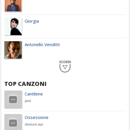
Giorgia
Antonello Venditti
Planet Funk
TOP CANZONI
Achille Lauro
Cantilene
(Juli)
Cesare Cremonini
Ossessione
(Samurai Jay)