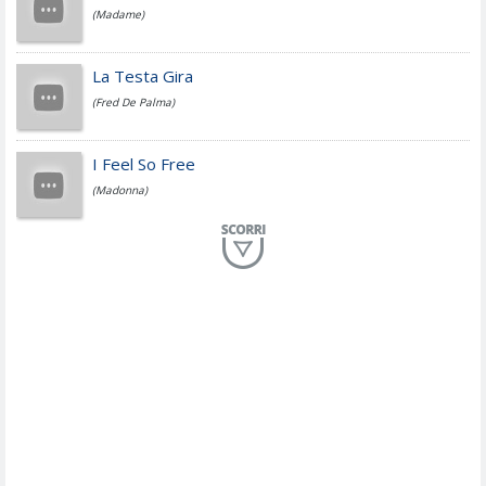
(Madame)
Fedez
La Testa Gira
(Fred De Palma)
Simone Cristicchi
I Feel So Free
(Madonna)
Lucio Dalla
Al Mio Paese
(Serena Brancale)
ModÃ
Free To Love
(Duran Duran)
Marco Masini
Let Me Be
(Second Voice (The))