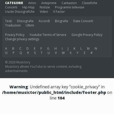
CATEGORIE
Amici
Anteprime
Cantautori
Classifiche
Concerti
Hip Hop
Notizie
Programmi televisivi
Uscite Discografiche
Video
X Factor
Testi
Discografie
Accordi
Biografie
Date Concerti
Traduzioni
Ultimi
Privacy Policy
Youtube Terms of Service
Google Privacy Policy
Change privacy settings
A
B
C
D
E
F
G
H
I
J
K
L
M
N
O
P
Q
R
S
T
U
V
W
X
Y
Z
#
© 2026 Musictory
Musictory allows YouTube to serve content, including
advertisements
Warning
: Undefined array key "cookie_privacy" in
/home/musictor/public_html/include/footer.php
on
line
104