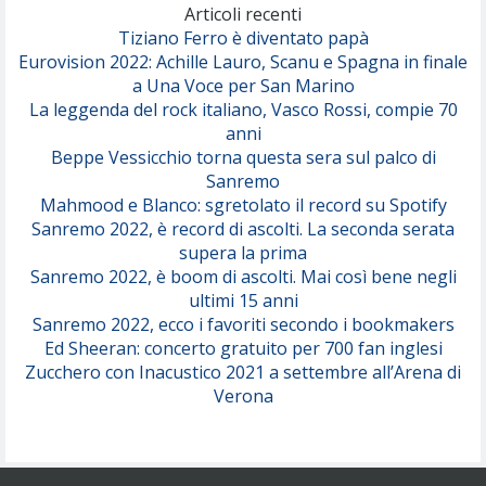
(Olivia Dean)
Articoli recenti
Tiziano Ferro è diventato papà
Eurovision 2022: Achille Lauro, Scanu e Spagna in finale
Serenamente
a Una Voce per San Marino
(Juli)
La leggenda del rock italiano, Vasco Rossi, compie 70
anni
Beppe Vessicchio torna questa sera sul palco di
Sanremo
Mahmood e Blanco: sgretolato il record su Spotify
Sanremo 2022, è record di ascolti. La seconda serata
supera la prima
Sanremo 2022, è boom di ascolti. Mai così bene negli
ultimi 15 anni
Sanremo 2022, ecco i favoriti secondo i bookmakers
Ed Sheeran: concerto gratuito per 700 fan inglesi
Zucchero con Inacustico 2021 a settembre all’Arena di
Verona