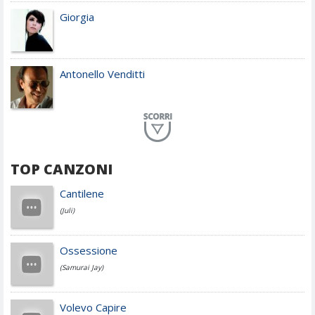
Giorgia
Antonello Venditti
Planet Funk
TOP CANZONI
Achille Lauro
Cantilene
(Juli)
Cesare Cremonini
Ossessione
(Samurai Jay)
Jovanotti
Volevo Capire