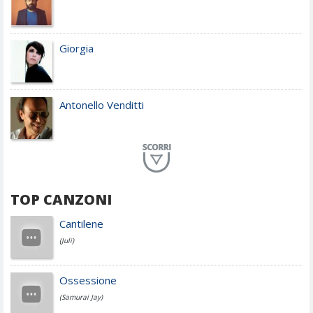
Giorgia
Antonello Venditti
Planet Funk
TOP CANZONI
Achille Lauro
Cantilene
(Juli)
Cesare Cremonini
Ossessione
(Samurai Jay)