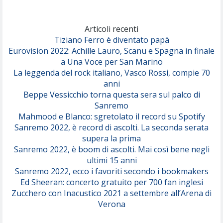
Marracash
So Easy (To Fall In Love)
(Olivia Dean)
Articoli recenti
Tiziano Ferro è diventato papà
Eurovision 2022: Achille Lauro, Scanu e Spagna in finale
Serenamente
a Una Voce per San Marino
(Juli)
La leggenda del rock italiano, Vasco Rossi, compie 70
anni
Beppe Vessicchio torna questa sera sul palco di
Sanremo
Mahmood e Blanco: sgretolato il record su Spotify
Sanremo 2022, è record di ascolti. La seconda serata
supera la prima
Sanremo 2022, è boom di ascolti. Mai così bene negli
ultimi 15 anni
Sanremo 2022, ecco i favoriti secondo i bookmakers
Ed Sheeran: concerto gratuito per 700 fan inglesi
Zucchero con Inacustico 2021 a settembre all’Arena di
Verona