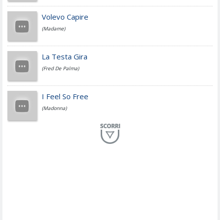
Jovanotti
Volevo Capire
(Madame)
Fedez
La Testa Gira
(Fred De Palma)
Simone Cristicchi
I Feel So Free
(Madonna)
Lucio Dalla
Al Mio Paese
(Serena Brancale)
ModÃ
Free To Love
(Duran Duran)
Marco Masini
Let Me Be