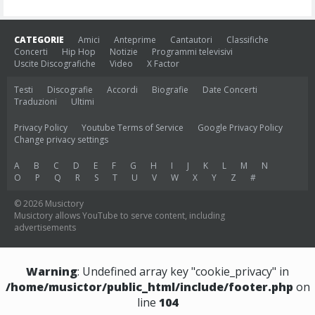
CATEGORIE
Amici
Anteprime
Cantautori
Classifiche
Concerti
Hip Hop
Notizie
Programmi televisivi
Uscite Discografiche
Video
X Factor
Testi
Discografie
Accordi
Biografie
Date Concerti
Traduzioni
Ultimi
Privacy Policy
Youtube Terms of Service
Google Privacy Policy
Change privacy settings
A
B
C
D
E
F
G
H
I
J
K
L
M
N
O
P
Q
R
S
T
U
V
W
X
Y
Z
#
© 2026 Musictory
Musictory allows YouTube to serve content, including
advertisements
Warning
: Undefined array key "cookie_privacy" in
/home/musictor/public_html/include/footer.php
on
line
104