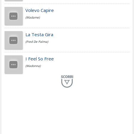
Jovanotti
Volevo Capire
(Madame)
Fedez
La Testa Gira
(Fred De Palma)
Simone Cristicchi
I Feel So Free
(Madonna)
Lucio Dalla
Al Mio Paese
(Serena Brancale)
ModÃ
Free To Love
(Duran Duran)
Marco Masini
Let Me Be