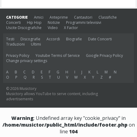
CATEGORIE
Amici
Anteprime
Cantautori
Classifiche
Concerti
Hip Hop
Notizie
Programmi televisivi
Uscite Discografiche
Video
X Factor
Testi
Discografie
Accordi
Biografie
Date Concerti
Traduzioni
Ultimi
Privacy Policy
Youtube Terms of Service
Google Privacy Policy
Change privacy settings
A
B
C
D
E
F
G
H
I
J
K
L
M
N
O
P
Q
R
S
T
U
V
W
X
Y
Z
#
© 2026 Musictory
Musictory allows YouTube to serve content, including
advertisements
Warning
: Undefined array key "cookie_privacy" in
/home/musictor/public_html/include/footer.php
on
line
104