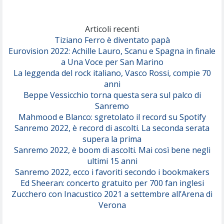
Marracash
So Easy (To Fall In Love)
(Olivia Dean)
Articoli recenti
Tiziano Ferro è diventato papà
Eurovision 2022: Achille Lauro, Scanu e Spagna in finale
Serenamente
a Una Voce per San Marino
(Juli)
La leggenda del rock italiano, Vasco Rossi, compie 70
anni
Beppe Vessicchio torna questa sera sul palco di
Sanremo
Mahmood e Blanco: sgretolato il record su Spotify
Sanremo 2022, è record di ascolti. La seconda serata
supera la prima
Sanremo 2022, è boom di ascolti. Mai così bene negli
ultimi 15 anni
Sanremo 2022, ecco i favoriti secondo i bookmakers
Ed Sheeran: concerto gratuito per 700 fan inglesi
Zucchero con Inacustico 2021 a settembre all’Arena di
Verona