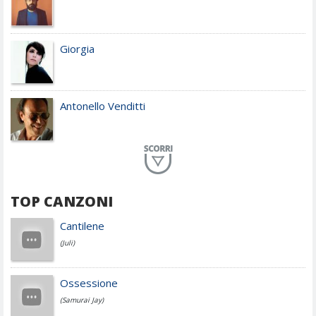
Giorgia
Antonello Venditti
Planet Funk
TOP CANZONI
Achille Lauro
Cantilene
(Juli)
Cesare Cremonini
Ossessione
(Samurai Jay)