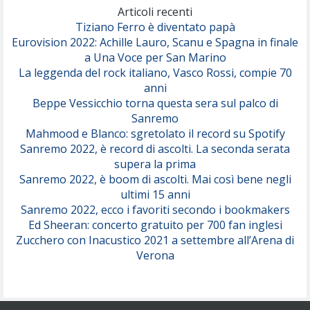
(Olivia Dean)
Articoli recenti
Tiziano Ferro è diventato papà
Eurovision 2022: Achille Lauro, Scanu e Spagna in finale
Serenamente
a Una Voce per San Marino
(Juli)
La leggenda del rock italiano, Vasco Rossi, compie 70
anni
Beppe Vessicchio torna questa sera sul palco di
Sanremo
Mahmood e Blanco: sgretolato il record su Spotify
Sanremo 2022, è record di ascolti. La seconda serata
supera la prima
Sanremo 2022, è boom di ascolti. Mai così bene negli
ultimi 15 anni
Sanremo 2022, ecco i favoriti secondo i bookmakers
Ed Sheeran: concerto gratuito per 700 fan inglesi
Zucchero con Inacustico 2021 a settembre all’Arena di
Verona