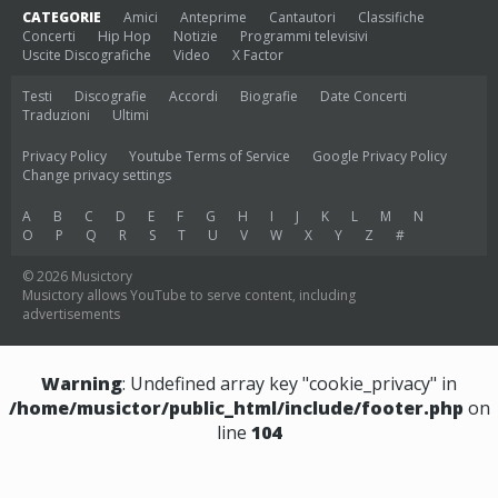
CATEGORIE
Amici
Anteprime
Cantautori
Classifiche
Concerti
Hip Hop
Notizie
Programmi televisivi
Uscite Discografiche
Video
X Factor
Testi
Discografie
Accordi
Biografie
Date Concerti
Traduzioni
Ultimi
Privacy Policy
Youtube Terms of Service
Google Privacy Policy
Change privacy settings
A
B
C
D
E
F
G
H
I
J
K
L
M
N
O
P
Q
R
S
T
U
V
W
X
Y
Z
#
© 2026 Musictory
Musictory allows YouTube to serve content, including
advertisements
Warning
: Undefined array key "cookie_privacy" in
/home/musictor/public_html/include/footer.php
on
line
104