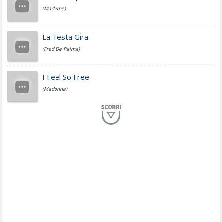
(Madame)
Fedez
La Testa Gira
(Fred De Palma)
Simone Cristicchi
I Feel So Free
(Madonna)
Lucio Dalla
Al Mio Paese
(Serena Brancale)
ModÃ
Free To Love
(Duran Duran)
Marco Masini
Let Me Be
(Second Voice (The))