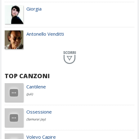
Giorgia
Antonello Venditti
Planet Funk
TOP CANZONI
Achille Lauro
Cantilene
(Juli)
Cesare Cremonini
Ossessione
(Samurai Jay)
Jovanotti
Volevo Capire