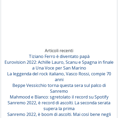
Canzone Estiva
(Annalisa Scarrone)
Rose Villain
Comuni Immortali
(Achille Lauro)
Marracash
So Easy (To Fall In Love)
(Olivia Dean)
Articoli recenti
Tiziano Ferro è diventato papà
Eurovision 2022: Achille Lauro, Scanu e Spagna in finale
Serenamente
a Una Voce per San Marino
(Juli)
La leggenda del rock italiano, Vasco Rossi, compie 70
anni
Beppe Vessicchio torna questa sera sul palco di
Sanremo
Mahmood e Blanco: sgretolato il record su Spotify
Sanremo 2022, è record di ascolti. La seconda serata
supera la prima
Sanremo 2022, è boom di ascolti. Mai così bene negli