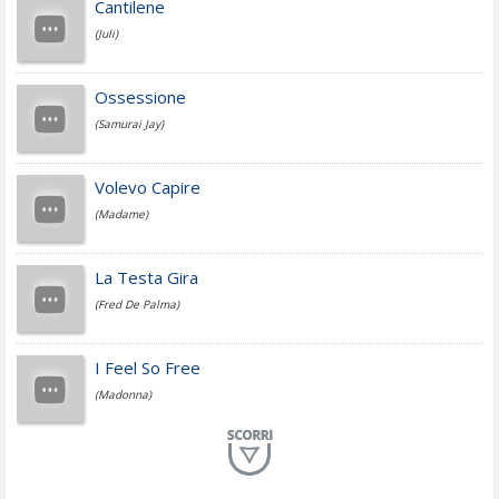
Cantilene
(Juli)
Cesare Cremonini
Ossessione
(Samurai Jay)
Jovanotti
Volevo Capire
(Madame)
Fedez
La Testa Gira
(Fred De Palma)
Simone Cristicchi
I Feel So Free
(Madonna)
Lucio Dalla
Al Mio Paese
(Serena Brancale)