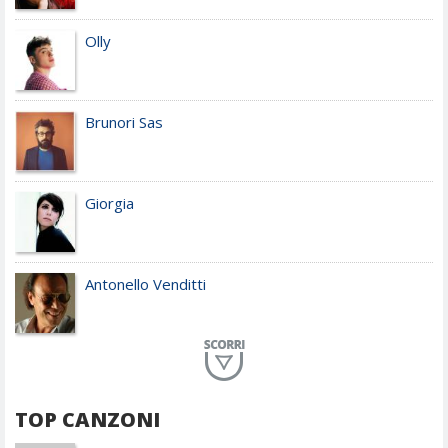
Olly
Brunori Sas
Giorgia
Antonello Venditti
Planet Funk
TOP CANZONI
Achille Lauro