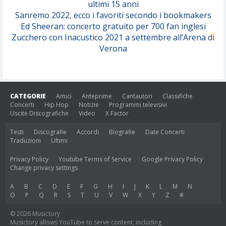
ultimi 15 anni
Sanremo 2022, ecco i favoriti secondo i bookmakers
Ed Sheeran: concerto gratuito per 700 fan inglesi
Zucchero con Inacustico 2021 a settembre all’Arena di
Verona
CATEGORIE
Amici
Anteprime
Cantautori
Classifiche
Concerti
Hip Hop
Notizie
Programmi televisivi
Uscite Discografiche
Video
X Factor
Testi
Discografie
Accordi
Biografie
Date Concerti
Traduzioni
Ultimi
Privacy Policy
Youtube Terms of Service
Google Privacy Policy
Change privacy settings
A
B
C
D
E
F
G
H
I
J
K
L
M
N
O
P
Q
R
S
T
U
V
W
X
Y
Z
#
© 2026 Musictory
Musictory allows YouTube to serve content, including