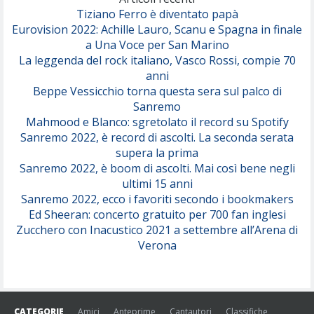
Tiziano Ferro è diventato papà
Eurovision 2022: Achille Lauro, Scanu e Spagna in finale
Serenamente
a Una Voce per San Marino
(Juli)
La leggenda del rock italiano, Vasco Rossi, compie 70
anni
Beppe Vessicchio torna questa sera sul palco di
Sanremo
Mahmood e Blanco: sgretolato il record su Spotify
Sanremo 2022, è record di ascolti. La seconda serata
supera la prima
Sanremo 2022, è boom di ascolti. Mai così bene negli
ultimi 15 anni
Sanremo 2022, ecco i favoriti secondo i bookmakers
Ed Sheeran: concerto gratuito per 700 fan inglesi
Zucchero con Inacustico 2021 a settembre all’Arena di
Verona
CATEGORIE
Amici
Anteprime
Cantautori
Classifiche