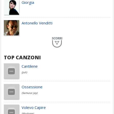
Giorgia
Antonello Venditti
Planet Funk
TOP CANZONI
Achille Lauro
Cantilene
(Juli)
Cesare Cremonini
Ossessione
(Samurai Jay)
Jovanotti
Volevo Capire
(Madame)