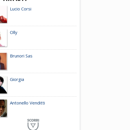
Lucio Corsi
Olly
Brunori Sas
Giorgia
Antonello Venditti
Planet Funk