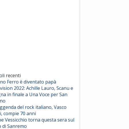
(Sal da Vinci)
Pinguini Tattici Nucleari
Canzone Estiva
(Annalisa Scarrone)
Rose Villain
Comuni Immortali
(Achille Lauro)
Marracash
So Easy (To Fall In Love)
(Olivia Dean)
oli recenti
ano Ferro è diventato papà
vision 2022: Achille Lauro, Scanu e
Serenamente
na in finale a Una Voce per San
(Juli)
ino
eggenda del rock italiano, Vasco
i, compie 70 anni
e Vessicchio torna questa sera sul
o di Sanremo