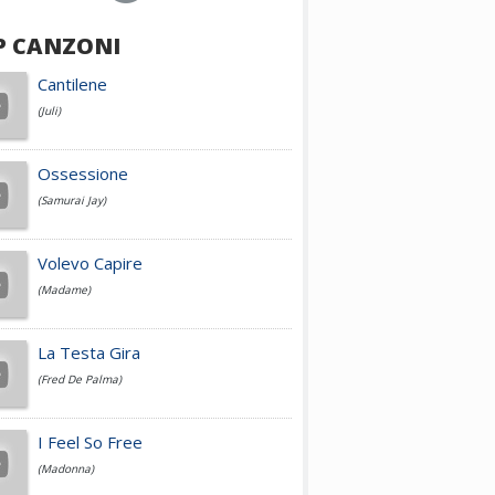
P CANZONI
Achille Lauro
Cantilene
(Juli)
Cesare Cremonini
Ossessione
(Samurai Jay)
Jovanotti
Volevo Capire
(Madame)
Fedez
La Testa Gira
(Fred De Palma)
Simone Cristicchi
I Feel So Free
(Madonna)