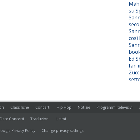
Mahm
su S
Sanr
seco
Sanr
così
Sanr
boo
Ed S
fan i
Zucc
sett
ori
Classifiche
Concerti
Hip Hop
Notizie
Programmi televisivi
Date Concerti
Traduzioni
Ultimi
oogle Privacy Policy
Change privacy settings