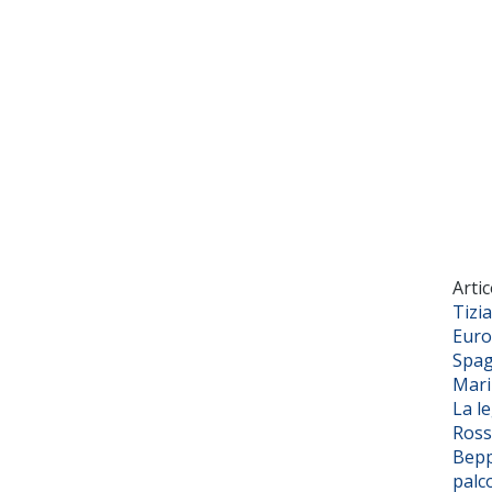
Artic
Tizi
Euro
Spag
Mar
La l
Ross
Bepp
palc