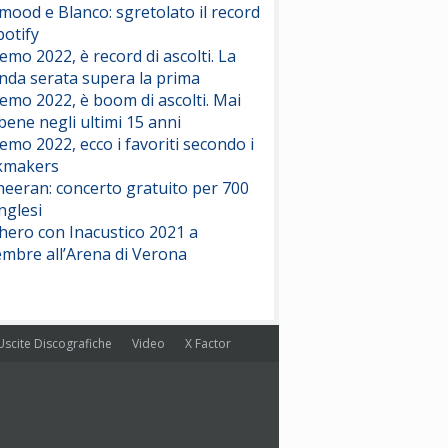
ood e Blanco: sgretolato il record
potify
emo 2022, è record di ascolti. La
nda serata supera la prima
emo 2022, è boom di ascolti. Mai
 bene negli ultimi 15 anni
emo 2022, ecco i favoriti secondo i
kmakers
heeran: concerto gratuito per 700
nglesi
hero con Inacustico 2021 a
embre all’Arena di Verona
Uscite Discografiche
Video
X Factor