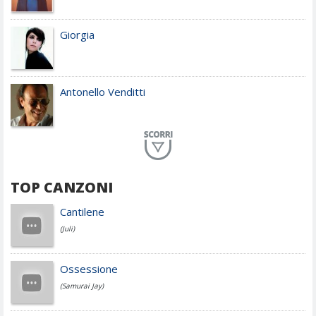
Giorgia
Antonello Venditti
Planet Funk
TOP CANZONI
Achille Lauro
Cantilene
(Juli)
Cesare Cremonini
Ossessione
(Samurai Jay)