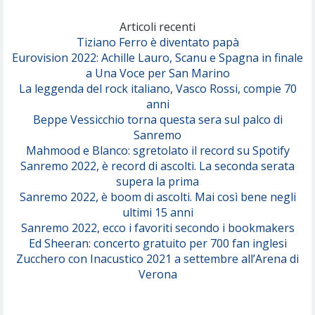
Marracash
So Easy (To Fall In Love)
(Olivia Dean)
Articoli recenti
Tiziano Ferro è diventato papà
Eurovision 2022: Achille Lauro, Scanu e Spagna in finale
Serenamente
a Una Voce per San Marino
(Juli)
La leggenda del rock italiano, Vasco Rossi, compie 70
anni
Beppe Vessicchio torna questa sera sul palco di
Sanremo
Mahmood e Blanco: sgretolato il record su Spotify
Sanremo 2022, è record di ascolti. La seconda serata
supera la prima
Sanremo 2022, è boom di ascolti. Mai così bene negli
ultimi 15 anni
Sanremo 2022, ecco i favoriti secondo i bookmakers
Ed Sheeran: concerto gratuito per 700 fan inglesi
Zucchero con Inacustico 2021 a settembre all’Arena di
Verona