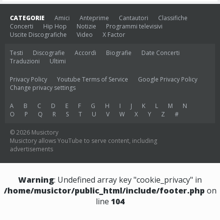
CATEGORIE
Amici
Anteprime
Cantautori
Classifiche
Concerti
Hip Hop
Notizie
Programmi televisivi
Uscite Discografiche
Video
X Factor
Testi
Discografie
Accordi
Biografie
Date Concerti
Traduzioni
Ultimi
Privacy Policy
Youtube Terms of Service
Google Privacy Policy
Change privacy settings
A
B
C
D
E
F
G
H
I
J
K
L
M
N
O
P
Q
R
S
T
U
V
W
X
Y
Z
#
© 2026 Musictory
Musictory allows YouTube to serve content, including
advertisements
Warning
: Undefined array key "cookie_privacy" in
/home/musictor/public_html/include/footer.php
on
line
104