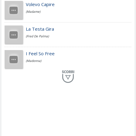
Jovanotti
Volevo Capire
(Madame)
Fedez
La Testa Gira
(Fred De Palma)
Simone Cristicchi
I Feel So Free
(Madonna)
Lucio Dalla
Al Mio Paese
(Serena Brancale)
ModÃ
Free To Love
(Duran Duran)
Marco Masini
Let Me Be
(Second Voice (The))