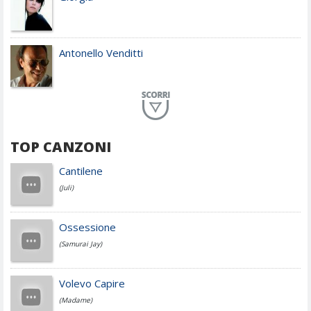
Antonello Venditti
Planet Funk
TOP CANZONI
Achille Lauro
Cantilene
(Juli)
Cesare Cremonini
Ossessione
(Samurai Jay)
Jovanotti
Volevo Capire
(Madame)