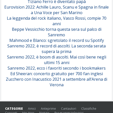
Tiziano Ferro è diventato papà
Eurovision 2022: Achille Lauro, Scanu e Spagna in finale
Serenamente
a Una Voce per San Marino
(Juli)
La leggenda del rock italiano, Vasco Rossi, compie 70
anni
Beppe Vessicchio torna questa sera sul palco di
Sanremo
Mahmood e Blanco: sgretolato il record su Spotify
Sanremo 2022, è record di ascolti. La seconda serata
supera la prima
Sanremo 2022, è boom di ascolti. Mai così bene negli
ultimi 15 anni
Sanremo 2022, ecco i favoriti secondo i bookmakers
Ed Sheeran: concerto gratuito per 700 fan inglesi
Zucchero con Inacustico 2021 a settembre all’Arena di
Verona
CATEGORIE
Amici
Anteprime
Cantautori
Classifiche
Concerti
Hip Hop
Notizie
Programmi televisivi