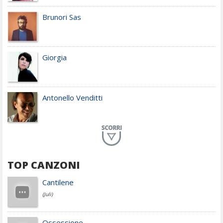
Brunori Sas
Giorgia
Antonello Venditti
Planet Funk
TOP CANZONI
Achille Lauro
Cantilene
(Juli)
Cesare Cremonini
Ossessione