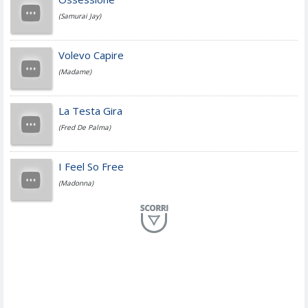
(Samurai Jay)
Jovanotti
Volevo Capire
(Madame)
Fedez
La Testa Gira
(Fred De Palma)
Simone Cristicchi
I Feel So Free
(Madonna)
Lucio Dalla
Al Mio Paese
(Serena Brancale)
ModÃ
Free To Love
(Duran Duran)