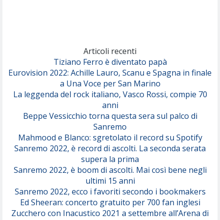
(Achille Lauro)
Marracash
So Easy (To Fall In Love)
(Olivia Dean)
Articoli recenti
Tiziano Ferro è diventato papà
Eurovision 2022: Achille Lauro, Scanu e Spagna in finale
Serenamente
a Una Voce per San Marino
(Juli)
La leggenda del rock italiano, Vasco Rossi, compie 70
anni
Beppe Vessicchio torna questa sera sul palco di
Sanremo
Mahmood e Blanco: sgretolato il record su Spotify
Sanremo 2022, è record di ascolti. La seconda serata
supera la prima
Sanremo 2022, è boom di ascolti. Mai così bene negli
ultimi 15 anni
Sanremo 2022, ecco i favoriti secondo i bookmakers
Ed Sheeran: concerto gratuito per 700 fan inglesi
Zucchero con Inacustico 2021 a settembre all’Arena di