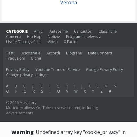
Verona
CATEGORIE
Amici
Anteprime
Cantautori
Classifiche
Concerti
Hip Hop
Notizie
Programmi televisivi
Uscite Discografiche
Video
X Factor
Testi
Discografie
Accordi
Biografie
Date Concerti
Traduzioni
Ultimi
Privacy Policy
Youtube Terms of Service
Google Privacy Policy
Change privacy settings
A
B
C
D
E
F
G
H
I
J
K
L
M
N
O
P
Q
R
S
T
U
V
W
X
Y
Z
#
© 2026 Musictory
Musictory allows YouTube to serve content, including
advertisements
Warning
: Undefined array key "cookie_privacy" in