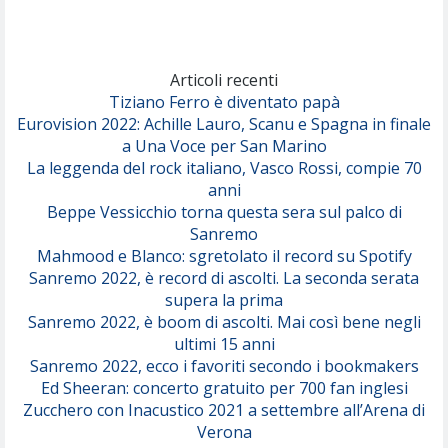
Marracash
So Easy (To Fall In Love)
(Olivia Dean)
Articoli recenti
Tiziano Ferro è diventato papà
Eurovision 2022: Achille Lauro, Scanu e Spagna in finale
Serenamente
a Una Voce per San Marino
(Juli)
La leggenda del rock italiano, Vasco Rossi, compie 70
anni
Beppe Vessicchio torna questa sera sul palco di
Sanremo
Mahmood e Blanco: sgretolato il record su Spotify
Sanremo 2022, è record di ascolti. La seconda serata
supera la prima
Sanremo 2022, è boom di ascolti. Mai così bene negli
ultimi 15 anni
Sanremo 2022, ecco i favoriti secondo i bookmakers
Ed Sheeran: concerto gratuito per 700 fan inglesi
Zucchero con Inacustico 2021 a settembre all’Arena di
Verona