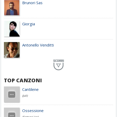
Brunori Sas
Giorgia
Antonello Venditti
Planet Funk
TOP CANZONI
Achille Lauro
Cantilene
(Juli)
Cesare Cremonini
Ossessione
(Samurai Jay)