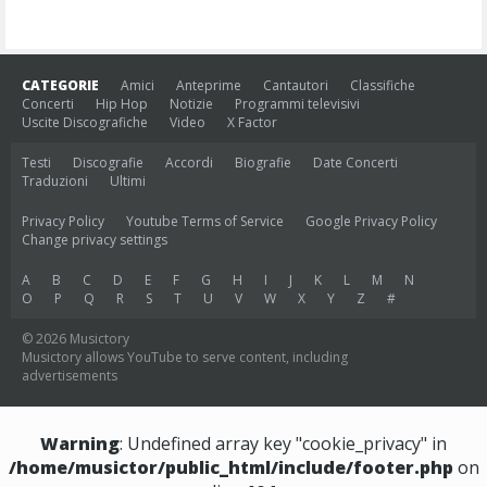
CATEGORIE
Amici
Anteprime
Cantautori
Classifiche
Concerti
Hip Hop
Notizie
Programmi televisivi
Uscite Discografiche
Video
X Factor
Testi
Discografie
Accordi
Biografie
Date Concerti
Traduzioni
Ultimi
Privacy Policy
Youtube Terms of Service
Google Privacy Policy
Change privacy settings
A
B
C
D
E
F
G
H
I
J
K
L
M
N
O
P
Q
R
S
T
U
V
W
X
Y
Z
#
© 2026 Musictory
Musictory allows YouTube to serve content, including
advertisements
Warning
: Undefined array key "cookie_privacy" in
/home/musictor/public_html/include/footer.php
on