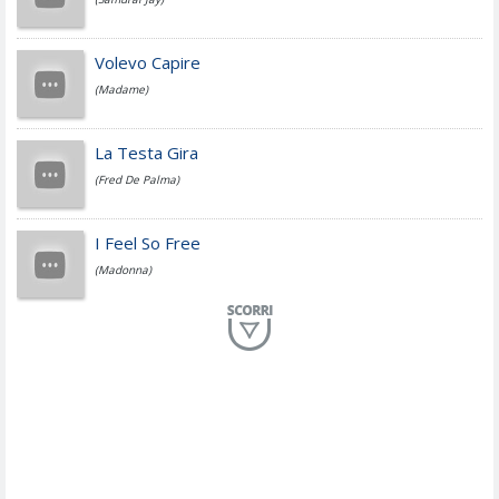
Jovanotti
Volevo Capire
(Madame)
Fedez
La Testa Gira
(Fred De Palma)
Simone Cristicchi
I Feel So Free
(Madonna)
Lucio Dalla
Al Mio Paese
(Serena Brancale)
ModÃ
Free To Love
(Duran Duran)