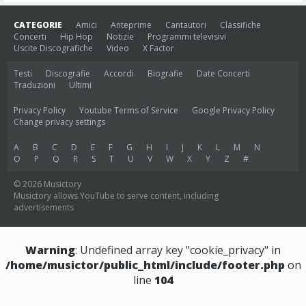
CATEGORIE
Amici
Anteprime
Cantautori
Classifiche
Concerti
Hip Hop
Notizie
Programmi televisivi
Uscite Discografiche
Video
X Factor
Testi
Discografie
Accordi
Biografie
Date Concerti
Traduzioni
Ultimi
Privacy Policy
Youtube Terms of Service
Google Privacy Policy
Change privacy settings
A
B
C
D
E
F
G
H
I
J
K
L
M
N
O
P
Q
R
S
T
U
V
W
X
Y
Z
#
© 2026 Musictory
Musictory allows YouTube to serve content, including
advertisements
Warning
: Undefined array key "cookie_privacy" in
/home/musictor/public_html/include/footer.php
on
line
104