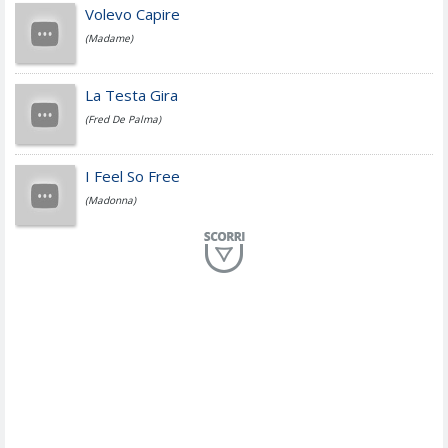
Jovanotti
Volevo Capire
(Madame)
Fedez
La Testa Gira
(Fred De Palma)
Simone Cristicchi
I Feel So Free
(Madonna)
Lucio Dalla
Al Mio Paese
(Serena Brancale)
ModÃ
Free To Love
(Duran Duran)
Marco Masini
Let Me Be
(Second Voice (The))