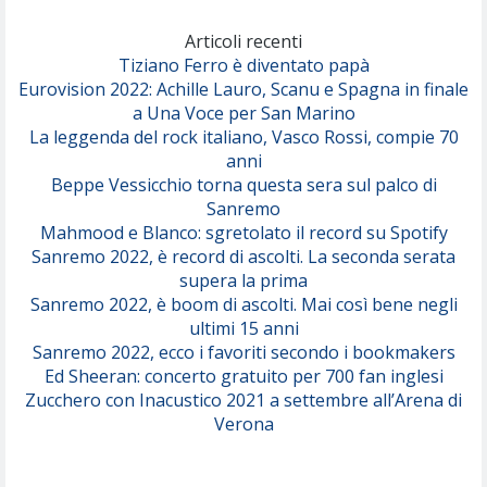
Marracash
So Easy (To Fall In Love)
(Olivia Dean)
Articoli recenti
Tiziano Ferro è diventato papà
Eurovision 2022: Achille Lauro, Scanu e Spagna in finale
Serenamente
a Una Voce per San Marino
(Juli)
La leggenda del rock italiano, Vasco Rossi, compie 70
anni
Beppe Vessicchio torna questa sera sul palco di
Sanremo
Mahmood e Blanco: sgretolato il record su Spotify
Sanremo 2022, è record di ascolti. La seconda serata
supera la prima
Sanremo 2022, è boom di ascolti. Mai così bene negli
ultimi 15 anni
Sanremo 2022, ecco i favoriti secondo i bookmakers
Ed Sheeran: concerto gratuito per 700 fan inglesi
Zucchero con Inacustico 2021 a settembre all’Arena di
Verona