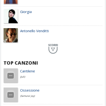
Giorgia
Antonello Venditti
Planet Funk
TOP CANZONI
Achille Lauro
Cantilene
(Juli)
Cesare Cremonini
Ossessione
(Samurai Jay)