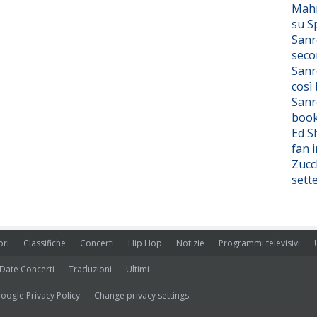
Mahm
su S
Sanr
seco
Sanr
così
Sanr
boo
Ed S
fan i
Zucc
sett
ori
Classifiche
Concerti
Hip Hop
Notizie
Programmi televisivi
Date Concerti
Traduzioni
Ultimi
oogle Privacy Policy
Change privacy settings