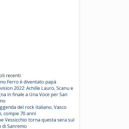
(Sal da Vinci)
Pinguini Tattici Nucleari
Canzone Estiva
(Annalisa Scarrone)
Rose Villain
Comuni Immortali
(Achille Lauro)
Marracash
So Easy (To Fall In Love)
(Olivia Dean)
oli recenti
ano Ferro è diventato papà
vision 2022: Achille Lauro, Scanu e
Serenamente
na in finale a Una Voce per San
(Juli)
ino
eggenda del rock italiano, Vasco
i, compie 70 anni
e Vessicchio torna questa sera sul
o di Sanremo