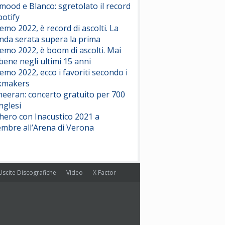
ood e Blanco: sgretolato il record
potify
emo 2022, è record di ascolti. La
nda serata supera la prima
emo 2022, è boom di ascolti. Mai
 bene negli ultimi 15 anni
emo 2022, ecco i favoriti secondo i
kmakers
heeran: concerto gratuito per 700
nglesi
hero con Inacustico 2021 a
embre all’Arena di Verona
Uscite Discografiche
Video
X Factor