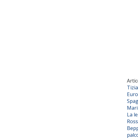
Artic
Tizi
Euro
Spag
Mar
La l
Ross
Bepp
palc