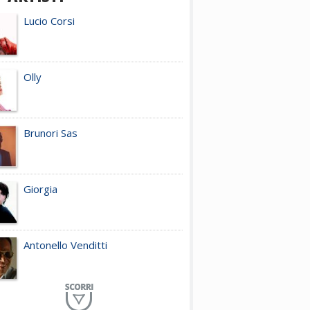
Lucio Corsi
Olly
Brunori Sas
Giorgia
Antonello Venditti
Planet Funk