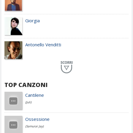
Giorgia
Antonello Venditti
Planet Funk
TOP CANZONI
Achille Lauro
Cantilene
(Juli)
Cesare Cremonini
Ossessione
(Samurai Jay)