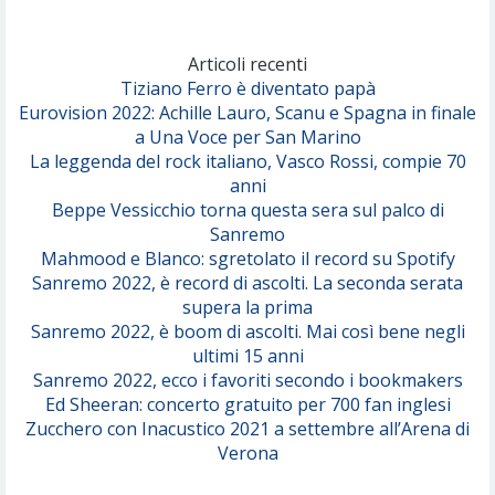
Marracash
So Easy (To Fall In Love)
(Olivia Dean)
Articoli recenti
Tiziano Ferro è diventato papà
Eurovision 2022: Achille Lauro, Scanu e Spagna in finale
Serenamente
a Una Voce per San Marino
(Juli)
La leggenda del rock italiano, Vasco Rossi, compie 70
anni
Beppe Vessicchio torna questa sera sul palco di
Sanremo
Mahmood e Blanco: sgretolato il record su Spotify
Sanremo 2022, è record di ascolti. La seconda serata
supera la prima
Sanremo 2022, è boom di ascolti. Mai così bene negli
ultimi 15 anni
Sanremo 2022, ecco i favoriti secondo i bookmakers
Ed Sheeran: concerto gratuito per 700 fan inglesi
Zucchero con Inacustico 2021 a settembre all’Arena di
Verona