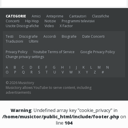
CATEGORIE
Amici
Anteprime
Cantautori
Classifiche
Concerti
Hip Hop
Notizie
Programmi televisivi
Uscite Discografiche
Video
X Factor
Testi
Discografie
Accordi
Biografie
Date Concerti
Traduzioni
Ultimi
Privacy Policy
Youtube Terms of Service
Google Privacy Policy
Change privacy settings
A
B
C
D
E
F
G
H
I
J
K
L
M
N
O
P
Q
R
S
T
U
V
W
X
Y
Z
#
© 2026 Musictory
Musictory allows YouTube to serve content, including
advertisements
Warning
: Undefined array key "cookie_privacy" in
/home/musictor/public_html/include/footer.php
on
line
104