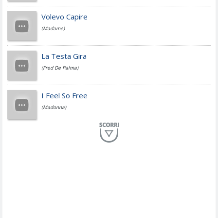
Jovanotti
Volevo Capire
(Madame)
Fedez
La Testa Gira
(Fred De Palma)
Simone Cristicchi
I Feel So Free
(Madonna)
Lucio Dalla
Al Mio Paese
(Serena Brancale)
ModÃ
Free To Love
(Duran Duran)
Marco Masini
Let Me Be