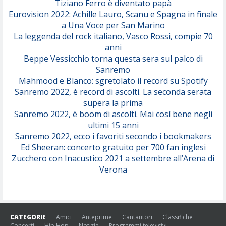
Tiziano Ferro è diventato papà
Eurovision 2022: Achille Lauro, Scanu e Spagna in finale
Serenamente
a Una Voce per San Marino
(Juli)
La leggenda del rock italiano, Vasco Rossi, compie 70
anni
Beppe Vessicchio torna questa sera sul palco di
Sanremo
Mahmood e Blanco: sgretolato il record su Spotify
Sanremo 2022, è record di ascolti. La seconda serata
supera la prima
Sanremo 2022, è boom di ascolti. Mai così bene negli
ultimi 15 anni
Sanremo 2022, ecco i favoriti secondo i bookmakers
Ed Sheeran: concerto gratuito per 700 fan inglesi
Zucchero con Inacustico 2021 a settembre all’Arena di
Verona
CATEGORIE
Amici
Anteprime
Cantautori
Classifiche
Concerti
Hip Hop
Notizie
Programmi televisivi