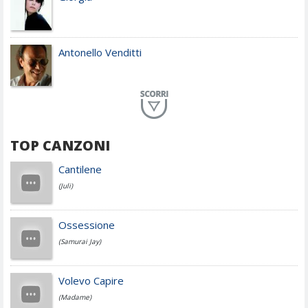
Antonello Venditti
Planet Funk
TOP CANZONI
Achille Lauro
Cantilene
(Juli)
Cesare Cremonini
Ossessione
(Samurai Jay)
Jovanotti
Volevo Capire
(Madame)