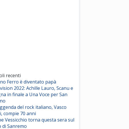
(Sal da Vinci)
Pinguini Tattici Nucleari
Canzone Estiva
(Annalisa Scarrone)
Rose Villain
Comuni Immortali
(Achille Lauro)
Marracash
So Easy (To Fall In Love)
(Olivia Dean)
oli recenti
ano Ferro è diventato papà
vision 2022: Achille Lauro, Scanu e
Serenamente
na in finale a Una Voce per San
(Juli)
ino
eggenda del rock italiano, Vasco
i, compie 70 anni
e Vessicchio torna questa sera sul
o di Sanremo