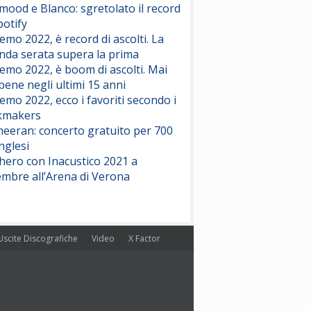
ood e Blanco: sgretolato il record
potify
emo 2022, è record di ascolti. La
nda serata supera la prima
emo 2022, è boom di ascolti. Mai
 bene negli ultimi 15 anni
emo 2022, ecco i favoriti secondo i
kmakers
heeran: concerto gratuito per 700
nglesi
hero con Inacustico 2021 a
embre all’Arena di Verona
Uscite Discografiche
Video
X Factor