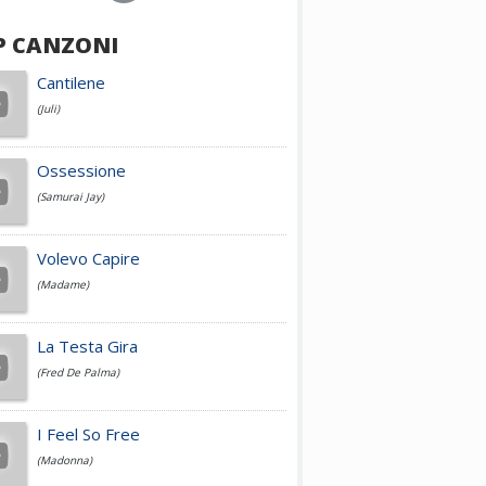
P CANZONI
Achille Lauro
Cantilene
(Juli)
Cesare Cremonini
Ossessione
(Samurai Jay)
Jovanotti
Volevo Capire
(Madame)
Fedez
La Testa Gira
(Fred De Palma)
Simone Cristicchi
I Feel So Free
(Madonna)