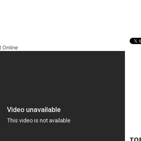
t Online
TOP