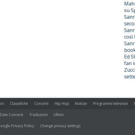
Mahm
su S
Sanr
seco
Sanr
così
Sanr
boo
Ed S
fan i
Zucc
sett
ori
Classifiche
Concerti
Hip Hop
Notizie
Programmi televisivi
Date Concerti
Traduzioni
Ultimi
oogle Privacy Policy
Change privacy settings