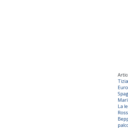
Artic
Tizi
Euro
Spag
Mar
La l
Ross
Bepp
palc