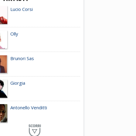
Lucio Corsi
Olly
Brunori Sas
Giorgia
Antonello Venditti
Planet Funk