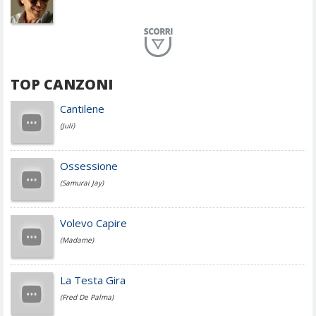
Planet Funk
TOP CANZONI
Achille Lauro
Cantilene
(Juli)
Cesare Cremonini
Ossessione
(Samurai Jay)
Jovanotti
Volevo Capire
(Madame)
Fedez
La Testa Gira
(Fred De Palma)