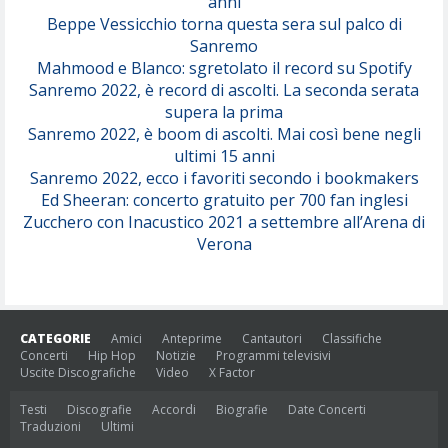
anni
Beppe Vessicchio torna questa sera sul palco di
Sanremo
Mahmood e Blanco: sgretolato il record su Spotify
Sanremo 2022, è record di ascolti. La seconda serata
supera la prima
Sanremo 2022, è boom di ascolti. Mai così bene negli
ultimi 15 anni
Sanremo 2022, ecco i favoriti secondo i bookmakers
Ed Sheeran: concerto gratuito per 700 fan inglesi
Zucchero con Inacustico 2021 a settembre all’Arena di
Verona
CATEGORIE
Amici
Anteprime
Cantautori
Classifiche
Concerti
Hip Hop
Notizie
Programmi televisivi
Uscite Discografiche
Video
X Factor
Testi
Discografie
Accordi
Biografie
Date Concerti
Traduzioni
Ultimi