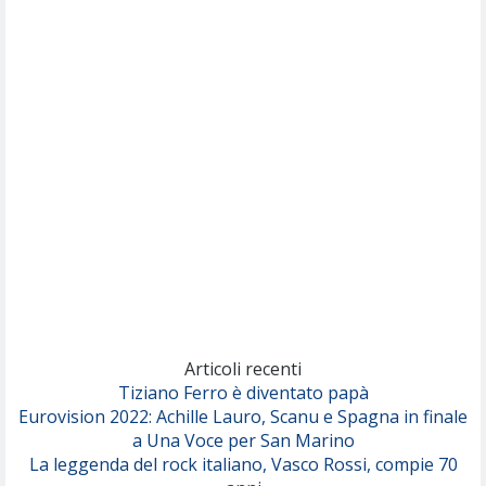
(Muse)
Nothing But Thieves
Per Sempre Si
(Sal da Vinci)
Pinguini Tattici Nucleari
Canzone Estiva
(Annalisa Scarrone)
Rose Villain
Comuni Immortali
(Achille Lauro)
Marracash
So Easy (To Fall In Love)
(Olivia Dean)
Articoli recenti
Tiziano Ferro è diventato papà
Eurovision 2022: Achille Lauro, Scanu e Spagna in finale
Serenamente
a Una Voce per San Marino
(Juli)
La leggenda del rock italiano, Vasco Rossi, compie 70