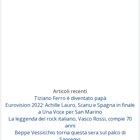
Nothing But Thieves
Per Sempre Si
(Sal da Vinci)
Pinguini Tattici Nucleari
Canzone Estiva
(Annalisa Scarrone)
Rose Villain
Comuni Immortali
(Achille Lauro)
Marracash
So Easy (To Fall In Love)
(Olivia Dean)
Articoli recenti
Tiziano Ferro è diventato papà
Eurovision 2022: Achille Lauro, Scanu e Spagna in finale
Serenamente
a Una Voce per San Marino
(Juli)
La leggenda del rock italiano, Vasco Rossi, compie 70
anni
Beppe Vessicchio torna questa sera sul palco di
Sanremo