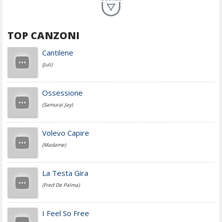
Planet Funk
TOP CANZONI
Achille Lauro
Cantilene
(Juli)
Cesare Cremonini
Ossessione
(Samurai Jay)
Jovanotti
Volevo Capire
(Madame)
Fedez
La Testa Gira
(Fred De Palma)
Simone Cristicchi
I Feel So Free