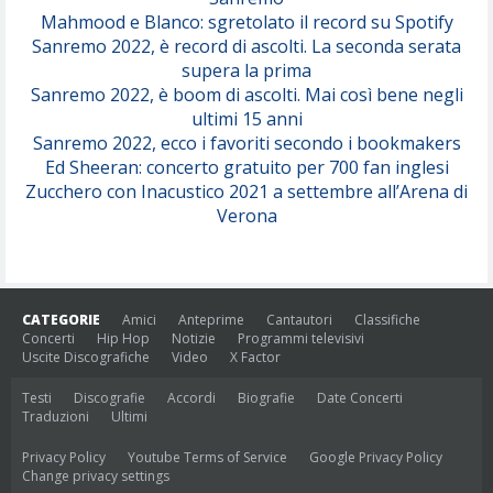
Mahmood e Blanco: sgretolato il record su Spotify
Sanremo 2022, è record di ascolti. La seconda serata
supera la prima
Sanremo 2022, è boom di ascolti. Mai così bene negli
ultimi 15 anni
Sanremo 2022, ecco i favoriti secondo i bookmakers
Ed Sheeran: concerto gratuito per 700 fan inglesi
Zucchero con Inacustico 2021 a settembre all’Arena di
Verona
CATEGORIE
Amici
Anteprime
Cantautori
Classifiche
Concerti
Hip Hop
Notizie
Programmi televisivi
Uscite Discografiche
Video
X Factor
Testi
Discografie
Accordi
Biografie
Date Concerti
Traduzioni
Ultimi
Privacy Policy
Youtube Terms of Service
Google Privacy Policy
Change privacy settings