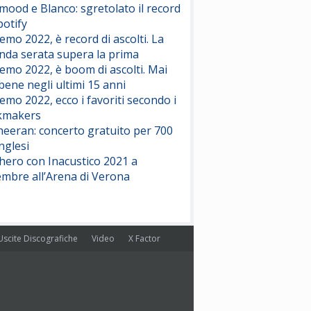
ood e Blanco: sgretolato il record
potify
emo 2022, è record di ascolti. La
nda serata supera la prima
emo 2022, è boom di ascolti. Mai
 bene negli ultimi 15 anni
emo 2022, ecco i favoriti secondo i
kmakers
heeran: concerto gratuito per 700
nglesi
hero con Inacustico 2021 a
embre all’Arena di Verona
Uscite Discografiche
Video
X Factor