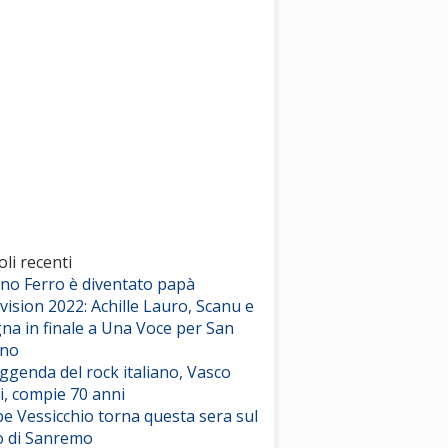
(Sal da Vinci)
Pinguini Tattici Nucleari
Canzone Estiva
(Annalisa Scarrone)
Rose Villain
Comuni Immortali
(Achille Lauro)
Marracash
So Easy (To Fall In Love)
(Olivia Dean)
oli recenti
ano Ferro è diventato papà
vision 2022: Achille Lauro, Scanu e
Serenamente
na in finale a Una Voce per San
(Juli)
ino
eggenda del rock italiano, Vasco
i, compie 70 anni
e Vessicchio torna questa sera sul
o di Sanremo