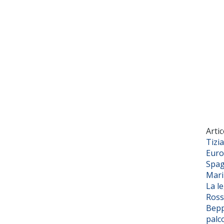
Artic
Tizi
Euro
Spag
Mar
La l
Ross
Bepp
palc