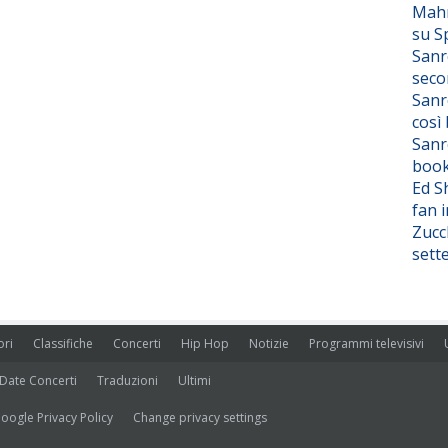
Mahm
su S
Sanr
seco
Sanr
così
Sanr
boo
Ed S
fan i
Zucc
sett
ori
Classifiche
Concerti
Hip Hop
Notizie
Programmi televisivi
Date Concerti
Traduzioni
Ultimi
oogle Privacy Policy
Change privacy settings