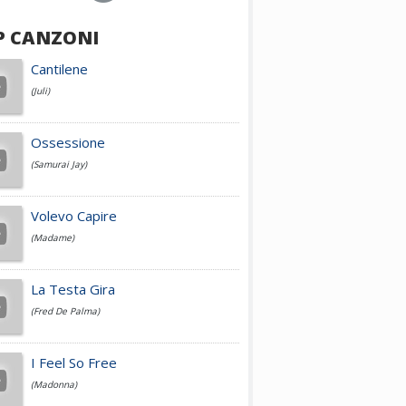
P CANZONI
Achille Lauro
Cantilene
(Juli)
Cesare Cremonini
Ossessione
(Samurai Jay)
Jovanotti
Volevo Capire
(Madame)
Fedez
La Testa Gira
(Fred De Palma)
Simone Cristicchi
I Feel So Free
(Madonna)