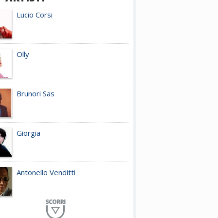
Lucio Corsi
Olly
Brunori Sas
Giorgia
Antonello Venditti
Planet Funk