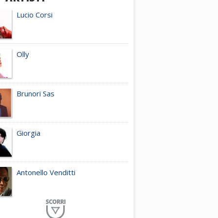
Lucio Corsi
Olly
Brunori Sas
Giorgia
Antonello Venditti
Planet Funk