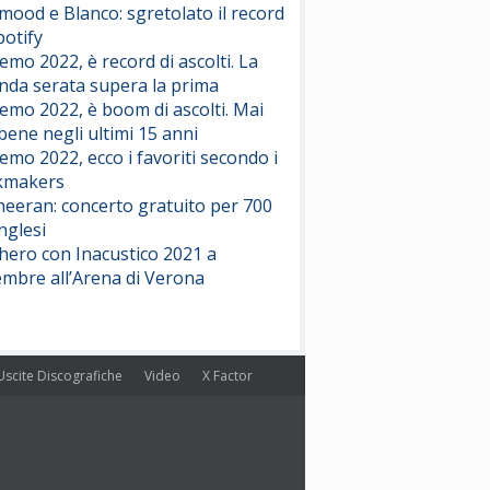
ood e Blanco: sgretolato il record
potify
emo 2022, è record di ascolti. La
nda serata supera la prima
emo 2022, è boom di ascolti. Mai
 bene negli ultimi 15 anni
emo 2022, ecco i favoriti secondo i
kmakers
heeran: concerto gratuito per 700
nglesi
hero con Inacustico 2021 a
embre all’Arena di Verona
Uscite Discografiche
Video
X Factor