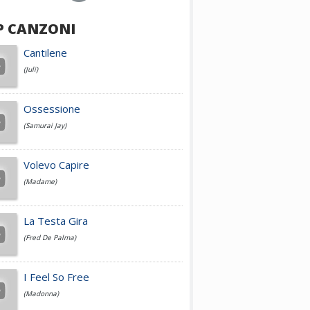
P CANZONI
Achille Lauro
Cantilene
(Juli)
Cesare Cremonini
Ossessione
(Samurai Jay)
Jovanotti
Volevo Capire
(Madame)
Fedez
La Testa Gira
(Fred De Palma)
Simone Cristicchi
I Feel So Free
(Madonna)