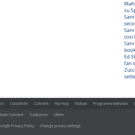
Mahm
su S
Sanr
seco
Sanr
così
Sanr
boo
Ed S
fan i
Zucc
sett
ori
Classifiche
Concerti
Hip Hop
Notizie
Programmi televisivi
Date Concerti
Traduzioni
Ultimi
oogle Privacy Policy
Change privacy settings