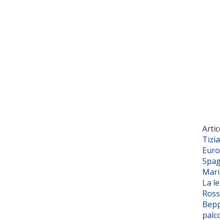
Artic
Tizi
Euro
Spag
Mar
La l
Ross
Bepp
palc