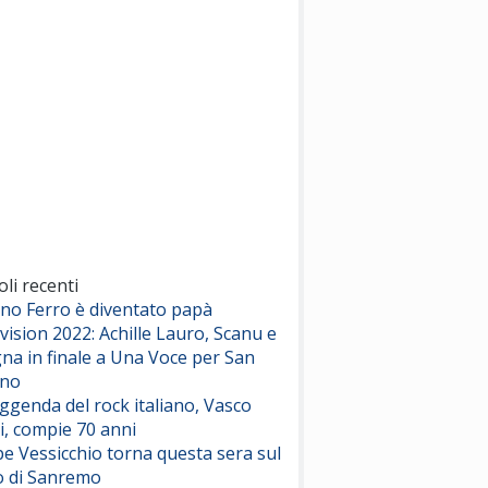
(Sal da Vinci)
Pinguini Tattici Nucleari
Canzone Estiva
(Annalisa Scarrone)
Rose Villain
Comuni Immortali
(Achille Lauro)
Marracash
So Easy (To Fall In Love)
(Olivia Dean)
oli recenti
ano Ferro è diventato papà
vision 2022: Achille Lauro, Scanu e
Serenamente
na in finale a Una Voce per San
(Juli)
ino
eggenda del rock italiano, Vasco
i, compie 70 anni
e Vessicchio torna questa sera sul
o di Sanremo