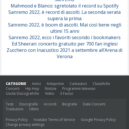
Mahmood e Blanco: sgretolato il record su Spotify
Sanremo 2022, è record di ascolti. La seconda serata
supera la prima
Sanremo 2022, è boom di ascolti. Mai così bene negli
ultimi 15 anni
Sanremo 2022, ecco i favoriti secondo i bookmakers
Ed Sheeran: concerto gratuito per 700 fan inglesi
Zucchero con Inacustico 2021 a settembre all’Arena di
Verona
CATEGORIE
Amici
Anteprime
Cantautori
Classifiche
Concerti
Hip Hop
Notizie
Programmi televisivi
Uscite Discografiche
Video
X Factor
Testi
Discografie
Accordi
Biografie
Date Concerti
Traduzioni
Ultimi
Privacy Policy
Youtube Terms of Service
Google Privacy Policy
Change privacy settings