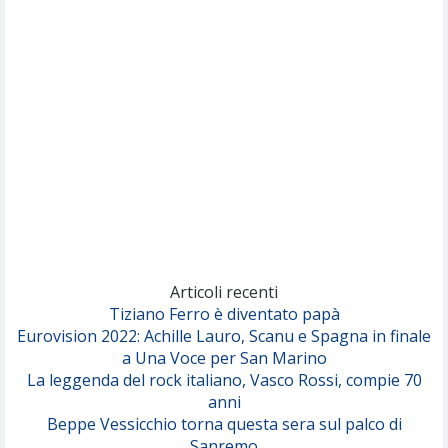
Nothing But Thieves
Per Sempre Si
(Sal da Vinci)
Pinguini Tattici Nucleari
Canzone Estiva
(Annalisa Scarrone)
Rose Villain
Comuni Immortali
(Achille Lauro)
Marracash
So Easy (To Fall In Love)
(Olivia Dean)
Articoli recenti
Tiziano Ferro è diventato papà
Eurovision 2022: Achille Lauro, Scanu e Spagna in finale
Serenamente
a Una Voce per San Marino
(Juli)
La leggenda del rock italiano, Vasco Rossi, compie 70
anni
Beppe Vessicchio torna questa sera sul palco di
Sanremo