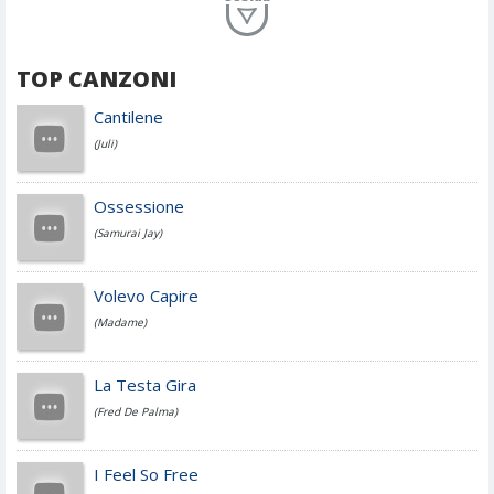
Planet Funk
TOP CANZONI
Achille Lauro
Cantilene
(Juli)
Cesare Cremonini
Ossessione
(Samurai Jay)
Jovanotti
Volevo Capire
(Madame)
Fedez
La Testa Gira
(Fred De Palma)
Simone Cristicchi
I Feel So Free