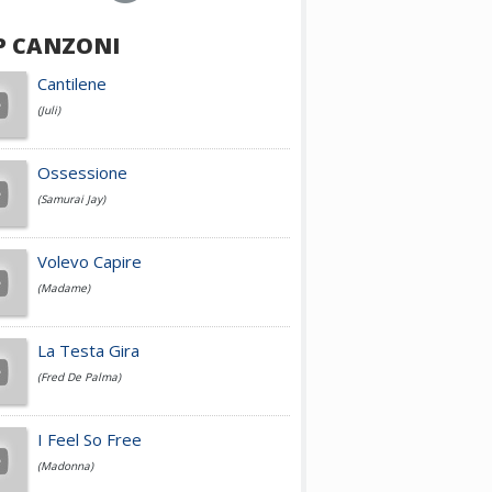
P CANZONI
Achille Lauro
Cantilene
(Juli)
Cesare Cremonini
Ossessione
(Samurai Jay)
Jovanotti
Volevo Capire
(Madame)
Fedez
La Testa Gira
(Fred De Palma)
Simone Cristicchi
I Feel So Free
(Madonna)