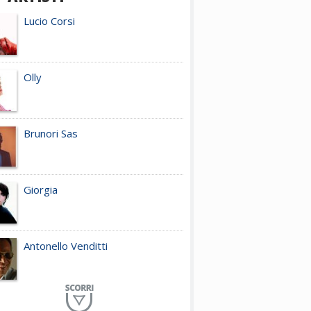
Lucio Corsi
Olly
Brunori Sas
Giorgia
Antonello Venditti
Planet Funk