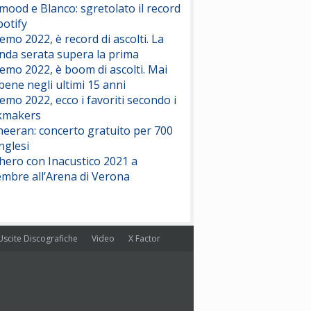
ood e Blanco: sgretolato il record
potify
emo 2022, è record di ascolti. La
nda serata supera la prima
emo 2022, è boom di ascolti. Mai
 bene negli ultimi 15 anni
emo 2022, ecco i favoriti secondo i
kmakers
heeran: concerto gratuito per 700
nglesi
hero con Inacustico 2021 a
embre all’Arena di Verona
Uscite Discografiche
Video
X Factor