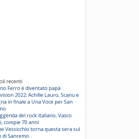
(Sal da Vinci)
Pinguini Tattici Nucleari
Canzone Estiva
(Annalisa Scarrone)
Rose Villain
Comuni Immortali
(Achille Lauro)
Marracash
So Easy (To Fall In Love)
(Olivia Dean)
oli recenti
ano Ferro è diventato papà
vision 2022: Achille Lauro, Scanu e
Serenamente
na in finale a Una Voce per San
(Juli)
ino
eggenda del rock italiano, Vasco
i, compie 70 anni
e Vessicchio torna questa sera sul
o di Sanremo