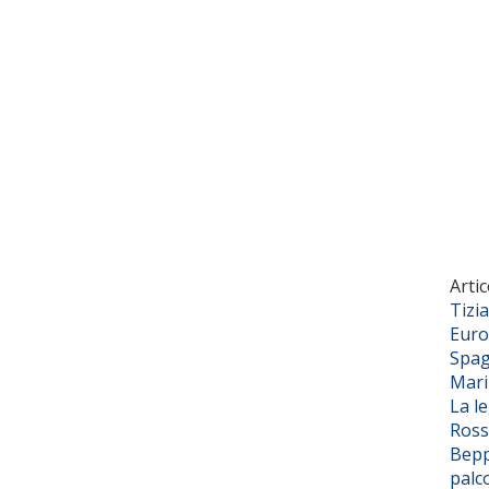
Artic
Tizi
Euro
Spag
Mar
La l
Ross
Bepp
palc