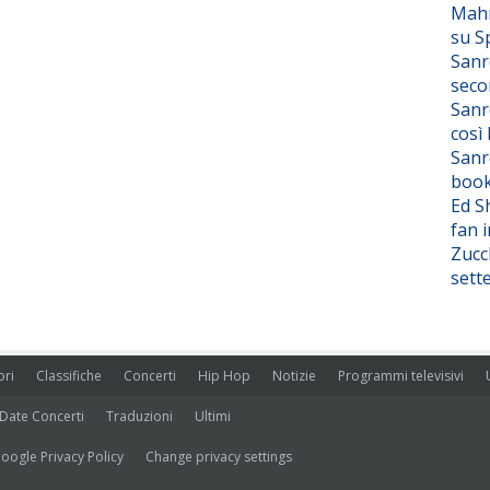
Mahm
su S
Sanr
seco
Sanr
così
Sanr
boo
Ed S
fan i
Zucc
sett
ori
Classifiche
Concerti
Hip Hop
Notizie
Programmi televisivi
Date Concerti
Traduzioni
Ultimi
oogle Privacy Policy
Change privacy settings