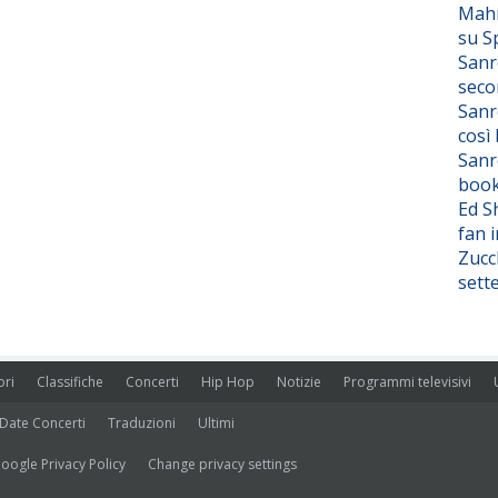
Mahm
su S
Sanr
seco
Sanr
così
Sanr
boo
Ed S
fan i
Zucc
sett
ori
Classifiche
Concerti
Hip Hop
Notizie
Programmi televisivi
Date Concerti
Traduzioni
Ultimi
oogle Privacy Policy
Change privacy settings