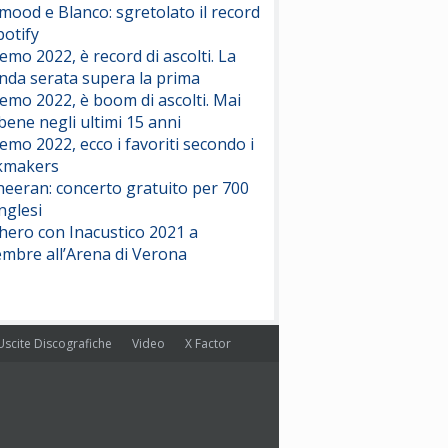
ood e Blanco: sgretolato il record
potify
emo 2022, è record di ascolti. La
nda serata supera la prima
emo 2022, è boom di ascolti. Mai
 bene negli ultimi 15 anni
emo 2022, ecco i favoriti secondo i
kmakers
heeran: concerto gratuito per 700
nglesi
hero con Inacustico 2021 a
embre all’Arena di Verona
Uscite Discografiche
Video
X Factor