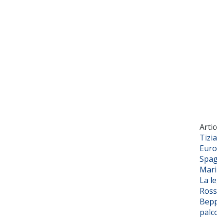
Artic
Tizi
Euro
Spag
Mar
La l
Ross
Bepp
palc