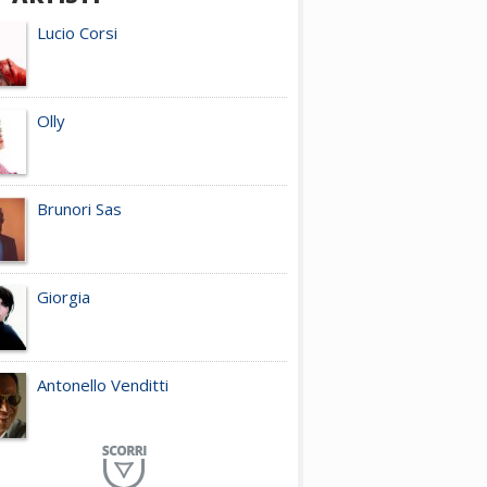
Lucio Corsi
Olly
Brunori Sas
Giorgia
Antonello Venditti
Planet Funk