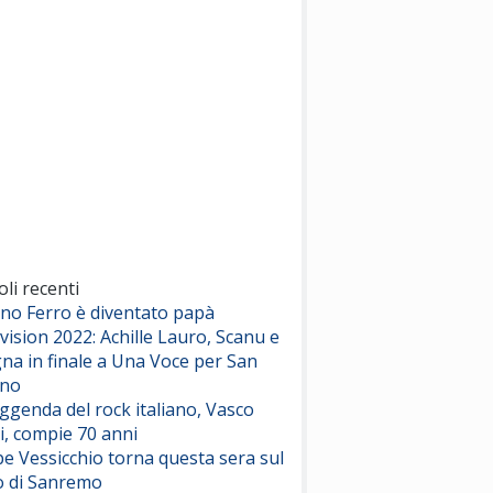
(Sal da Vinci)
Pinguini Tattici Nucleari
Canzone Estiva
(Annalisa Scarrone)
Rose Villain
Comuni Immortali
(Achille Lauro)
Marracash
So Easy (To Fall In Love)
(Olivia Dean)
oli recenti
ano Ferro è diventato papà
vision 2022: Achille Lauro, Scanu e
Serenamente
na in finale a Una Voce per San
(Juli)
ino
eggenda del rock italiano, Vasco
i, compie 70 anni
e Vessicchio torna questa sera sul
o di Sanremo