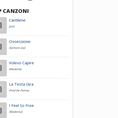
P CANZONI
Achille Lauro
Cantilene
(Juli)
Cesare Cremonini
Ossessione
(Samurai Jay)
Jovanotti
Volevo Capire
(Madame)
Fedez
La Testa Gira
(Fred De Palma)
Simone Cristicchi
I Feel So Free
(Madonna)