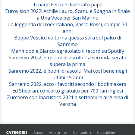
Tiziano Ferro è diventato papà
Eurovision 2022: Achille Lauro, Scanu e Spagna in finale
Serenamente
a Una Voce per San Marino
(Juli)
La leggenda del rock italiano, Vasco Rossi, compie 70
anni
Beppe Vessicchio torna questa sera sul palco di
Sanremo
Mahmood e Blanco: sgretolato il record su Spotify
Sanremo 2022, è record di ascolti. La seconda serata
supera la prima
Sanremo 2022, è boom di ascolti. Mai così bene negli
ultimi 15 anni
Sanremo 2022, ecco i favoriti secondo i bookmakers
Ed Sheeran: concerto gratuito per 700 fan inglesi
Zucchero con Inacustico 2021 a settembre all’Arena di
Verona
CATEGORIE
Amici
Anteprime
Cantautori
Classifiche