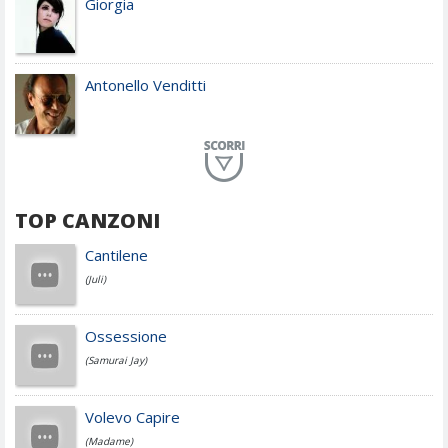
Giorgia
Antonello Venditti
Planet Funk
TOP CANZONI
Achille Lauro
Cantilene
(Juli)
Cesare Cremonini
Ossessione
(Samurai Jay)
Jovanotti
Volevo Capire
(Madame)