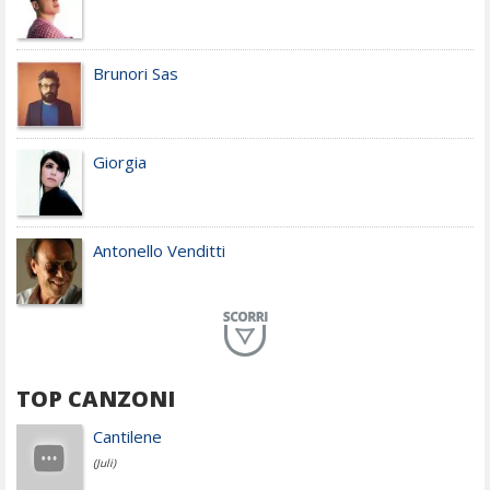
Brunori Sas
Giorgia
Antonello Venditti
Planet Funk
TOP CANZONI
Achille Lauro
Cantilene
(Juli)