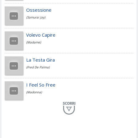
Cesare Cremonini
Ossessione
(Samurai Jay)
Jovanotti
Volevo Capire
(Madame)
Fedez
La Testa Gira
(Fred De Palma)
Simone Cristicchi
I Feel So Free
(Madonna)
Lucio Dalla
Al Mio Paese
(Serena Brancale)
ModÃ
Free To Love