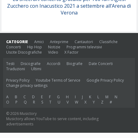
Zucchero con Inacustico 2021 a settembre all’Arena di
Verona
CATEGORIE
Amici
Anteprime
Cantautori
Classifiche
Concerti
Hip Hop
Notizie
Programmi televisivi
Uscite Discografiche
Video
X Factor
Testi
Discografie
Accordi
Biografie
Date Concerti
Traduzioni
Ultimi
Privacy Policy
Youtube Terms of Service
Google Privacy Policy
Change privacy settings
A
B
C
D
E
F
G
H
I
J
K
L
M
N
O
P
Q
R
S
T
U
V
W
X
Y
Z
#
© 2026 Musictory
Musictory allows YouTube to serve content, including
advertisements