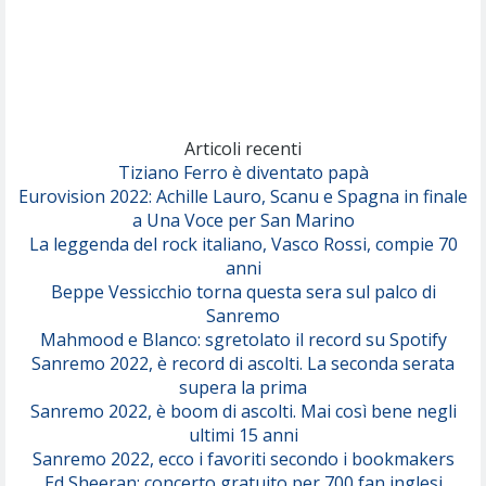
Rose Villain
Comuni Immortali
(Achille Lauro)
Marracash
So Easy (To Fall In Love)
(Olivia Dean)
Articoli recenti
Tiziano Ferro è diventato papà
Eurovision 2022: Achille Lauro, Scanu e Spagna in finale
Serenamente
a Una Voce per San Marino
(Juli)
La leggenda del rock italiano, Vasco Rossi, compie 70
anni
Beppe Vessicchio torna questa sera sul palco di
Sanremo
Mahmood e Blanco: sgretolato il record su Spotify
Sanremo 2022, è record di ascolti. La seconda serata
supera la prima
Sanremo 2022, è boom di ascolti. Mai così bene negli
ultimi 15 anni
Sanremo 2022, ecco i favoriti secondo i bookmakers
Ed Sheeran: concerto gratuito per 700 fan inglesi