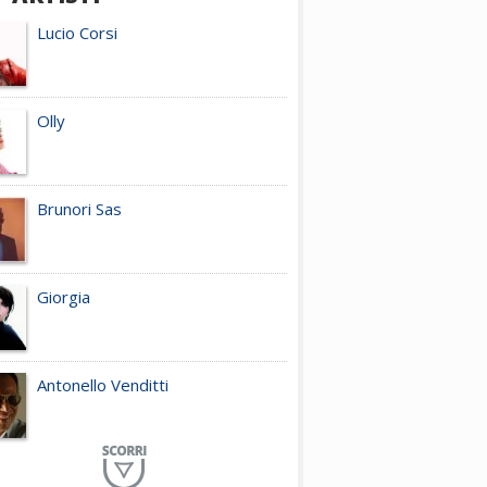
Lucio Corsi
Olly
Brunori Sas
Giorgia
Antonello Venditti
Planet Funk