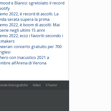
ood e Blanco: sgretolato il record
potify
emo 2022, è record di ascolti. La
nda serata supera la prima
emo 2022, è boom di ascolti. Mai
 bene negli ultimi 15 anni
emo 2022, ecco i favoriti secondo i
kmakers
heeran: concerto gratuito per 700
nglesi
hero con Inacustico 2021 a
embre all’Arena di Verona
Uscite Discografiche
Video
X Factor