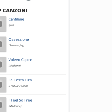
P CANZONI
Achille Lauro
Cantilene
(Juli)
Cesare Cremonini
Ossessione
(Samurai Jay)
Jovanotti
Volevo Capire
(Madame)
Fedez
La Testa Gira
(Fred De Palma)
Simone Cristicchi
I Feel So Free
(Madonna)