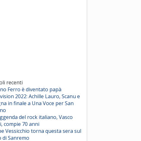
(Sal da Vinci)
Pinguini Tattici Nucleari
Canzone Estiva
(Annalisa Scarrone)
Rose Villain
Comuni Immortali
(Achille Lauro)
Marracash
So Easy (To Fall In Love)
(Olivia Dean)
oli recenti
ano Ferro è diventato papà
vision 2022: Achille Lauro, Scanu e
Serenamente
na in finale a Una Voce per San
(Juli)
ino
eggenda del rock italiano, Vasco
i, compie 70 anni
e Vessicchio torna questa sera sul
o di Sanremo