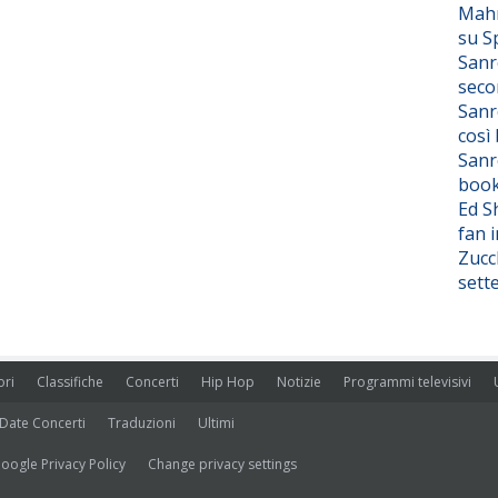
Mahm
su S
Sanr
seco
Sanr
così
Sanr
boo
Ed S
fan i
Zucc
sett
ori
Classifiche
Concerti
Hip Hop
Notizie
Programmi televisivi
Date Concerti
Traduzioni
Ultimi
oogle Privacy Policy
Change privacy settings