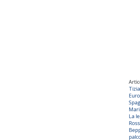
Artic
Tizi
Euro
Spag
Mar
La l
Ross
Bepp
palc