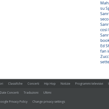
Mahm
su S
Sanr
seco
Sanr
così
Sanr
boo
Ed S
fan i
Zucc
sett
ori
Classifiche
Concerti
Hip Hop
Notizie
Programmi televisivi
Date Concerti
Traduzioni
Ultimi
oogle Privacy Policy
Change privacy settings