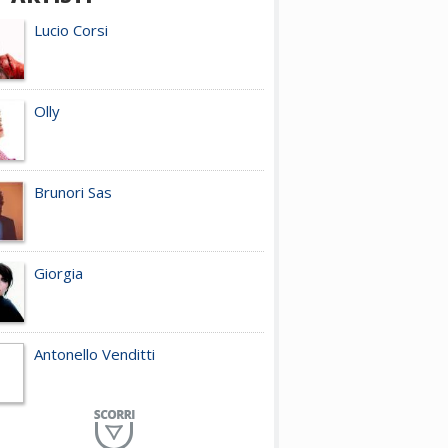
Lucio Corsi
Olly
Brunori Sas
Giorgia
Antonello Venditti
Planet Funk