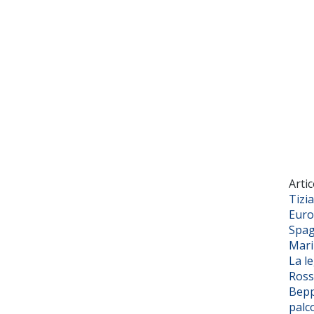
Artic
Tizi
Euro
Spag
Mar
La l
Ross
Bepp
palc