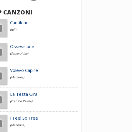
P CANZONI
Achille Lauro
Cantilene
(Juli)
Cesare Cremonini
Ossessione
(Samurai Jay)
Jovanotti
Volevo Capire
(Madame)
Fedez
La Testa Gira
(Fred De Palma)
Simone Cristicchi
I Feel So Free
(Madonna)