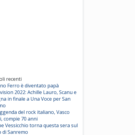
(Sal da Vinci)
Pinguini Tattici Nucleari
Canzone Estiva
(Annalisa Scarrone)
Rose Villain
Comuni Immortali
(Achille Lauro)
Marracash
So Easy (To Fall In Love)
(Olivia Dean)
oli recenti
ano Ferro è diventato papà
vision 2022: Achille Lauro, Scanu e
Serenamente
na in finale a Una Voce per San
(Juli)
ino
eggenda del rock italiano, Vasco
i, compie 70 anni
e Vessicchio torna questa sera sul
o di Sanremo