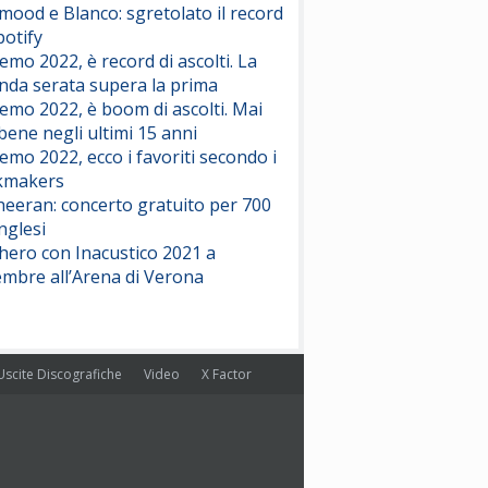
ood e Blanco: sgretolato il record
potify
emo 2022, è record di ascolti. La
nda serata supera la prima
emo 2022, è boom di ascolti. Mai
 bene negli ultimi 15 anni
emo 2022, ecco i favoriti secondo i
kmakers
heeran: concerto gratuito per 700
nglesi
hero con Inacustico 2021 a
embre all’Arena di Verona
Uscite Discografiche
Video
X Factor