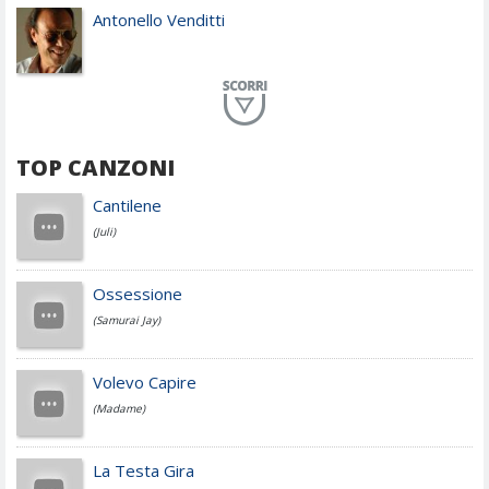
Antonello Venditti
Planet Funk
TOP CANZONI
Achille Lauro
Cantilene
(Juli)
Cesare Cremonini
Ossessione
(Samurai Jay)
Jovanotti
Volevo Capire
(Madame)
Fedez
La Testa Gira