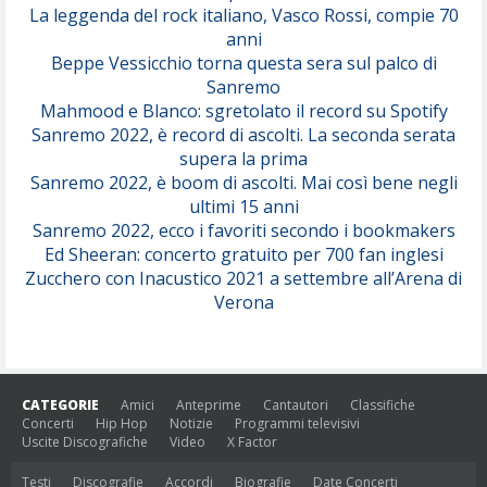
(Juli)
La leggenda del rock italiano, Vasco Rossi, compie 70
anni
Beppe Vessicchio torna questa sera sul palco di
Sanremo
Mahmood e Blanco: sgretolato il record su Spotify
Sanremo 2022, è record di ascolti. La seconda serata
supera la prima
Sanremo 2022, è boom di ascolti. Mai così bene negli
ultimi 15 anni
Sanremo 2022, ecco i favoriti secondo i bookmakers
Ed Sheeran: concerto gratuito per 700 fan inglesi
Zucchero con Inacustico 2021 a settembre all’Arena di
Verona
CATEGORIE
Amici
Anteprime
Cantautori
Classifiche
Concerti
Hip Hop
Notizie
Programmi televisivi
Uscite Discografiche
Video
X Factor
Testi
Discografie
Accordi
Biografie
Date Concerti