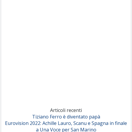
Willie Peyote
Cryogen
(Muse)
Nothing But Thieves
Per Sempre Si
(Sal da Vinci)
Pinguini Tattici Nucleari
Canzone Estiva
(Annalisa Scarrone)
Rose Villain
Comuni Immortali
(Achille Lauro)
Marracash
So Easy (To Fall In Love)
(Olivia Dean)
Articoli recenti
Tiziano Ferro è diventato papà
Eurovision 2022: Achille Lauro, Scanu e Spagna in finale
Serenamente
a Una Voce per San Marino