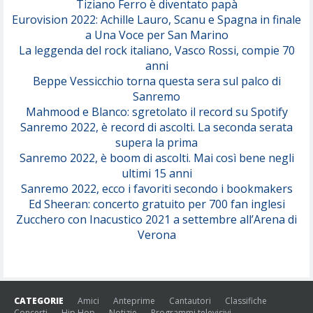
Tiziano Ferro è diventato papà
Eurovision 2022: Achille Lauro, Scanu e Spagna in finale
Serenamente
a Una Voce per San Marino
(Juli)
La leggenda del rock italiano, Vasco Rossi, compie 70
anni
Beppe Vessicchio torna questa sera sul palco di
Sanremo
Mahmood e Blanco: sgretolato il record su Spotify
Sanremo 2022, è record di ascolti. La seconda serata
supera la prima
Sanremo 2022, è boom di ascolti. Mai così bene negli
ultimi 15 anni
Sanremo 2022, ecco i favoriti secondo i bookmakers
Ed Sheeran: concerto gratuito per 700 fan inglesi
Zucchero con Inacustico 2021 a settembre all’Arena di
Verona
CATEGORIE
Amici
Anteprime
Cantautori
Classifiche
Concerti
Hip Hop
Notizie
Programmi televisivi