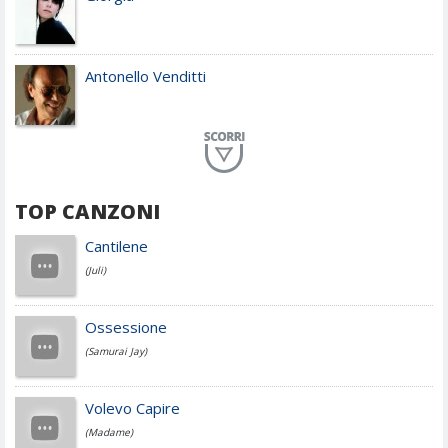
Antonello Venditti
Planet Funk
TOP CANZONI
Achille Lauro
Cantilene
(Juli)
Cesare Cremonini
Ossessione
(Samurai Jay)
Jovanotti
Volevo Capire
(Madame)