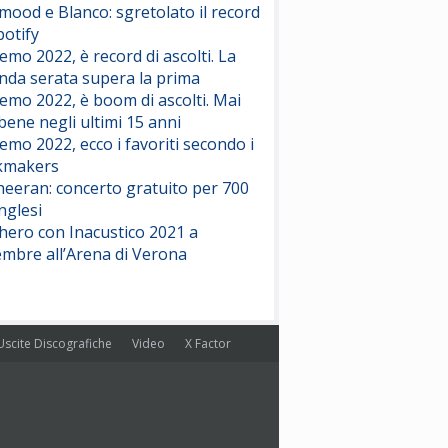
ood e Blanco: sgretolato il record
potify
emo 2022, è record di ascolti. La
nda serata supera la prima
emo 2022, è boom di ascolti. Mai
 bene negli ultimi 15 anni
emo 2022, ecco i favoriti secondo i
kmakers
heeran: concerto gratuito per 700
nglesi
hero con Inacustico 2021 a
embre all’Arena di Verona
Uscite Discografiche
Video
X Factor