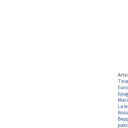
Artic
Tizi
Euro
Spag
Mar
La l
Ross
Bepp
palc