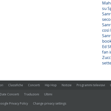
Mahm
su S
Sanr
seco
Sanr
così
Sanr
boo
Ed S
fan i
Zucc
sett
ori
Classifiche
Concerti
Hip Hop
Notizie
Programmi televisivi
Date Concerti
Traduzioni
Ultimi
oogle Privacy Policy
Change privacy settings