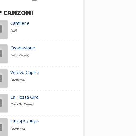
P CANZONI
Achille Lauro
Cantilene
(Juli)
Cesare Cremonini
Ossessione
(Samurai Jay)
Jovanotti
Volevo Capire
(Madame)
Fedez
La Testa Gira
(Fred De Palma)
Simone Cristicchi
I Feel So Free
(Madonna)