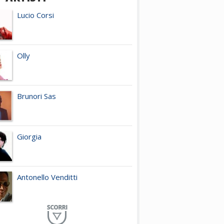
Lucio Corsi
Olly
Brunori Sas
Giorgia
Antonello Venditti
Planet Funk