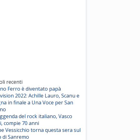
(Sal da Vinci)
Pinguini Tattici Nucleari
Canzone Estiva
(Annalisa Scarrone)
Rose Villain
Comuni Immortali
(Achille Lauro)
Marracash
So Easy (To Fall In Love)
(Olivia Dean)
oli recenti
ano Ferro è diventato papà
vision 2022: Achille Lauro, Scanu e
Serenamente
na in finale a Una Voce per San
(Juli)
ino
eggenda del rock italiano, Vasco
i, compie 70 anni
e Vessicchio torna questa sera sul
o di Sanremo