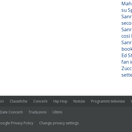
Mahm
su S
Sanr
seco
Sanr
così
Sanr
boo
Ed S
fan i
Zucc
sett
ori
Classifiche
Concerti
Hip Hop
Notizie
Programmi televisivi
Date Concerti
Traduzioni
Ultimi
oogle Privacy Policy
Change privacy settings