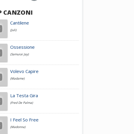
P CANZONI
Achille Lauro
Cantilene
(Juli)
Cesare Cremonini
Ossessione
(Samurai Jay)
Jovanotti
Volevo Capire
(Madame)
Fedez
La Testa Gira
(Fred De Palma)
Simone Cristicchi
I Feel So Free
(Madonna)