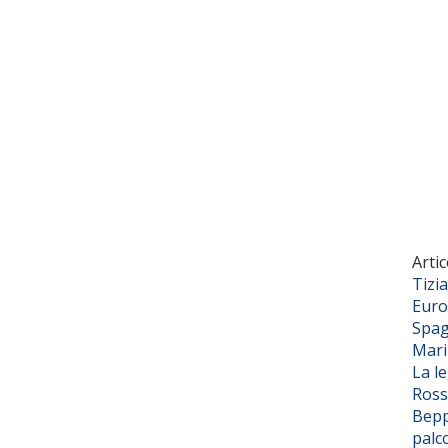
Artic
Tizi
Euro
Spag
Mar
La l
Ross
Bepp
palc