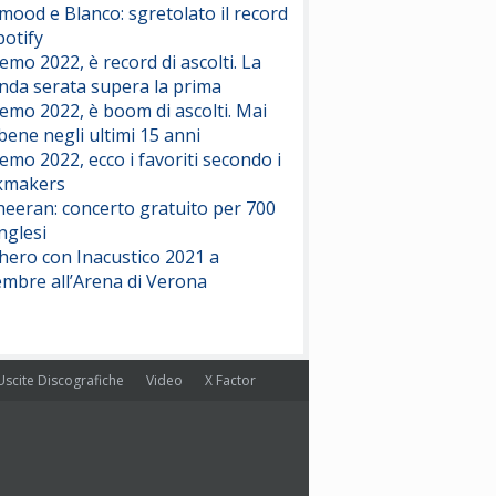
ood e Blanco: sgretolato il record
potify
emo 2022, è record di ascolti. La
nda serata supera la prima
emo 2022, è boom di ascolti. Mai
 bene negli ultimi 15 anni
emo 2022, ecco i favoriti secondo i
kmakers
heeran: concerto gratuito per 700
nglesi
hero con Inacustico 2021 a
embre all’Arena di Verona
Uscite Discografiche
Video
X Factor