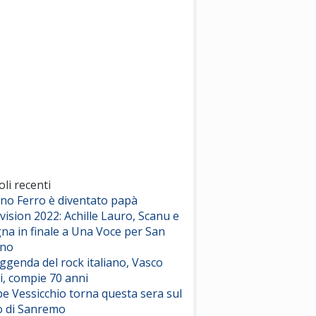
(Sal da Vinci)
Pinguini Tattici Nucleari
Canzone Estiva
(Annalisa Scarrone)
Rose Villain
Comuni Immortali
(Achille Lauro)
Marracash
So Easy (To Fall In Love)
(Olivia Dean)
oli recenti
ano Ferro è diventato papà
vision 2022: Achille Lauro, Scanu e
Serenamente
na in finale a Una Voce per San
(Juli)
ino
eggenda del rock italiano, Vasco
i, compie 70 anni
e Vessicchio torna questa sera sul
o di Sanremo