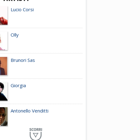
Lucio Corsi
Olly
Brunori Sas
Giorgia
Antonello Venditti
Planet Funk