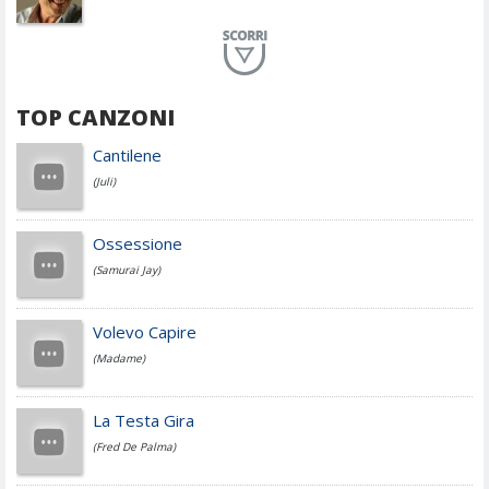
Planet Funk
TOP CANZONI
Achille Lauro
Cantilene
(Juli)
Cesare Cremonini
Ossessione
(Samurai Jay)
Jovanotti
Volevo Capire
(Madame)
Fedez
La Testa Gira
(Fred De Palma)