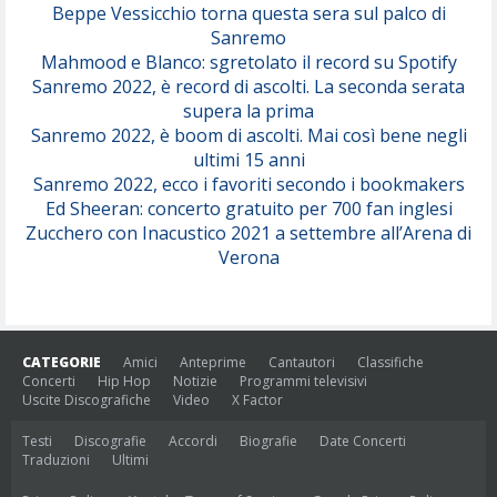
Beppe Vessicchio torna questa sera sul palco di
Sanremo
Mahmood e Blanco: sgretolato il record su Spotify
Sanremo 2022, è record di ascolti. La seconda serata
supera la prima
Sanremo 2022, è boom di ascolti. Mai così bene negli
ultimi 15 anni
Sanremo 2022, ecco i favoriti secondo i bookmakers
Ed Sheeran: concerto gratuito per 700 fan inglesi
Zucchero con Inacustico 2021 a settembre all’Arena di
Verona
CATEGORIE
Amici
Anteprime
Cantautori
Classifiche
Concerti
Hip Hop
Notizie
Programmi televisivi
Uscite Discografiche
Video
X Factor
Testi
Discografie
Accordi
Biografie
Date Concerti
Traduzioni
Ultimi