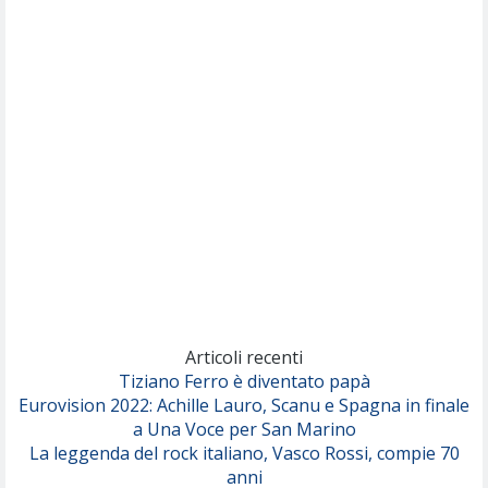
Nothing But Thieves
Per Sempre Si
(Sal da Vinci)
Pinguini Tattici Nucleari
Canzone Estiva
(Annalisa Scarrone)
Rose Villain
Comuni Immortali
(Achille Lauro)
Marracash
So Easy (To Fall In Love)
(Olivia Dean)
Articoli recenti
Tiziano Ferro è diventato papà
Eurovision 2022: Achille Lauro, Scanu e Spagna in finale
Serenamente
a Una Voce per San Marino
(Juli)
La leggenda del rock italiano, Vasco Rossi, compie 70
anni