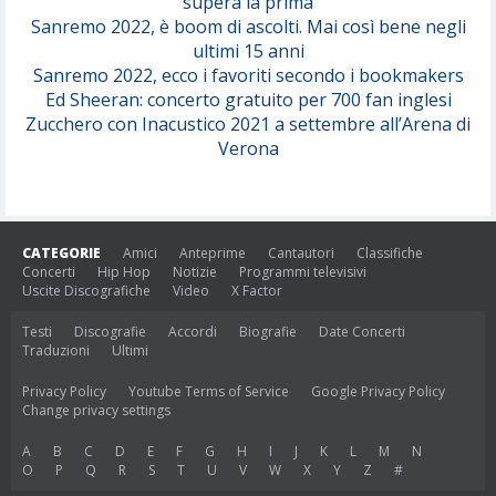
supera la prima
Sanremo 2022, è boom di ascolti. Mai così bene negli
ultimi 15 anni
Sanremo 2022, ecco i favoriti secondo i bookmakers
Ed Sheeran: concerto gratuito per 700 fan inglesi
Zucchero con Inacustico 2021 a settembre all’Arena di
Verona
CATEGORIE
Amici
Anteprime
Cantautori
Classifiche
Concerti
Hip Hop
Notizie
Programmi televisivi
Uscite Discografiche
Video
X Factor
Testi
Discografie
Accordi
Biografie
Date Concerti
Traduzioni
Ultimi
Privacy Policy
Youtube Terms of Service
Google Privacy Policy
Change privacy settings
A
B
C
D
E
F
G
H
I
J
K
L
M
N
O
P
Q
R
S
T
U
V
W
X
Y
Z
#