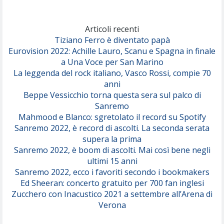
Marracash
So Easy (To Fall In Love)
(Olivia Dean)
Articoli recenti
Tiziano Ferro è diventato papà
Eurovision 2022: Achille Lauro, Scanu e Spagna in finale
Serenamente
a Una Voce per San Marino
(Juli)
La leggenda del rock italiano, Vasco Rossi, compie 70
anni
Beppe Vessicchio torna questa sera sul palco di
Sanremo
Mahmood e Blanco: sgretolato il record su Spotify
Sanremo 2022, è record di ascolti. La seconda serata
supera la prima
Sanremo 2022, è boom di ascolti. Mai così bene negli
ultimi 15 anni
Sanremo 2022, ecco i favoriti secondo i bookmakers
Ed Sheeran: concerto gratuito per 700 fan inglesi
Zucchero con Inacustico 2021 a settembre all’Arena di
Verona