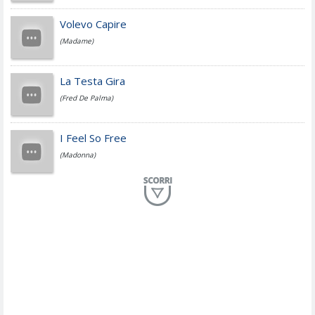
Jovanotti
Volevo Capire
(Madame)
Fedez
La Testa Gira
(Fred De Palma)
Simone Cristicchi
I Feel So Free
(Madonna)
Lucio Dalla
Al Mio Paese
(Serena Brancale)
ModÃ
Free To Love
(Duran Duran)
Marco Masini
Let Me Be