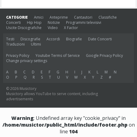
CATEGORIE
Amici
Anteprime
Cantautori
Classifiche
Concerti
Hip Hop
Notizie
Programmi televisivi
Uscite Discografiche
Video
X Factor
Testi
Discografie
Accordi
Biografie
Date Concerti
Traduzioni
Ultimi
Privacy Policy
Youtube Terms of Service
Google Privacy Policy
Change privacy settings
A
B
C
D
E
F
G
H
I
J
K
L
M
N
O
P
Q
R
S
T
U
V
W
X
Y
Z
#
© 2026 Musictory
Musictory allows YouTube to serve content, including
advertisements
Warning
: Undefined array key "cookie_privacy" in
/home/musictor/public_html/include/footer.php
on
line
104