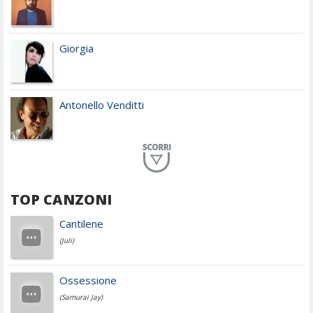
Giorgia
Antonello Venditti
Planet Funk
TOP CANZONI
Achille Lauro
Cantilene
(Juli)
Cesare Cremonini
Ossessione
(Samurai Jay)