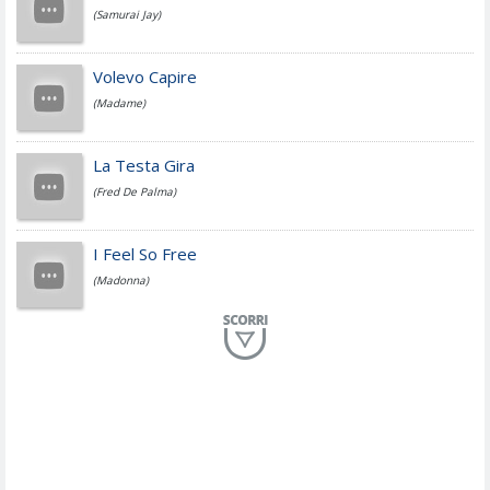
(Samurai Jay)
Jovanotti
Volevo Capire
(Madame)
Fedez
La Testa Gira
(Fred De Palma)
Simone Cristicchi
I Feel So Free
(Madonna)
Lucio Dalla
Al Mio Paese
(Serena Brancale)
ModÃ
Free To Love
(Duran Duran)