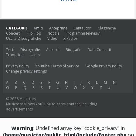
CATEGORIE
Amici
Anteprime
Cantautori
Classifiche
Concerti
Hip Hop
Notizie
Programmi televisivi
Uscite Discografiche
Video
X Factor
Testi
Discografie
Accordi
Biografie
Date Concerti
Traduzioni
Ultimi
Privacy Policy
Youtube Terms of Service
Google Privacy Policy
Change privacy settings
A
B
C
D
E
F
G
H
I
J
K
L
M
N
O
P
Q
R
S
T
U
V
W
X
Y
Z
#
© 2026 Musictory
Musictory allows YouTube to serve content, including
advertisements
Warning
: Undefined array key "cookie_privacy" in
/home/musictor/public_html/include/footer.php
on