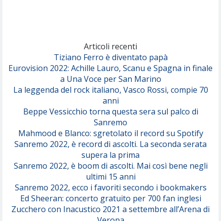
(Achille Lauro)
Marracash
So Easy (To Fall In Love)
(Olivia Dean)
Articoli recenti
Tiziano Ferro è diventato papà
Eurovision 2022: Achille Lauro, Scanu e Spagna in finale
Serenamente
a Una Voce per San Marino
(Juli)
La leggenda del rock italiano, Vasco Rossi, compie 70
anni
Beppe Vessicchio torna questa sera sul palco di
Sanremo
Mahmood e Blanco: sgretolato il record su Spotify
Sanremo 2022, è record di ascolti. La seconda serata
supera la prima
Sanremo 2022, è boom di ascolti. Mai così bene negli
ultimi 15 anni
Sanremo 2022, ecco i favoriti secondo i bookmakers
Ed Sheeran: concerto gratuito per 700 fan inglesi
Zucchero con Inacustico 2021 a settembre all’Arena di
Verona