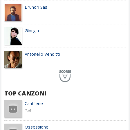
Brunori Sas
Giorgia
Antonello Venditti
Planet Funk
TOP CANZONI
Achille Lauro
Cantilene
(Juli)
Cesare Cremonini
Ossessione