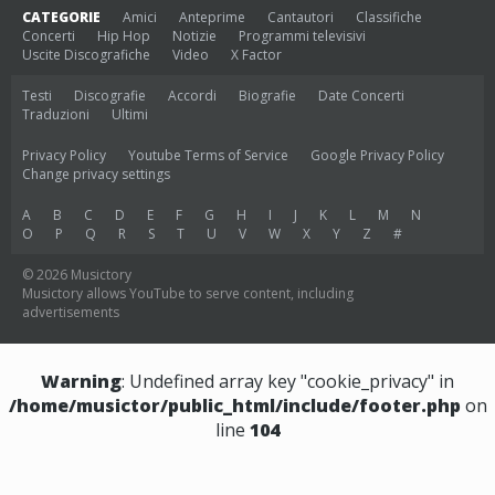
CATEGORIE
Amici
Anteprime
Cantautori
Classifiche
Concerti
Hip Hop
Notizie
Programmi televisivi
Uscite Discografiche
Video
X Factor
Testi
Discografie
Accordi
Biografie
Date Concerti
Traduzioni
Ultimi
Privacy Policy
Youtube Terms of Service
Google Privacy Policy
Change privacy settings
A
B
C
D
E
F
G
H
I
J
K
L
M
N
O
P
Q
R
S
T
U
V
W
X
Y
Z
#
© 2026 Musictory
Musictory allows YouTube to serve content, including
advertisements
Warning
: Undefined array key "cookie_privacy" in
/home/musictor/public_html/include/footer.php
on
line
104