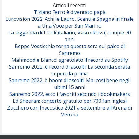
(Olivia Dean)
Articoli recenti
Tiziano Ferro è diventato papà
Eurovision 2022: Achille Lauro, Scanu e Spagna in finale
Serenamente
a Una Voce per San Marino
(Juli)
La leggenda del rock italiano, Vasco Rossi, compie 70
anni
Beppe Vessicchio torna questa sera sul palco di
Sanremo
Mahmood e Blanco: sgretolato il record su Spotify
Sanremo 2022, è record di ascolti. La seconda serata
supera la prima
Sanremo 2022, è boom di ascolti. Mai così bene negli
ultimi 15 anni
Sanremo 2022, ecco i favoriti secondo i bookmakers
Ed Sheeran: concerto gratuito per 700 fan inglesi
Zucchero con Inacustico 2021 a settembre all’Arena di
Verona