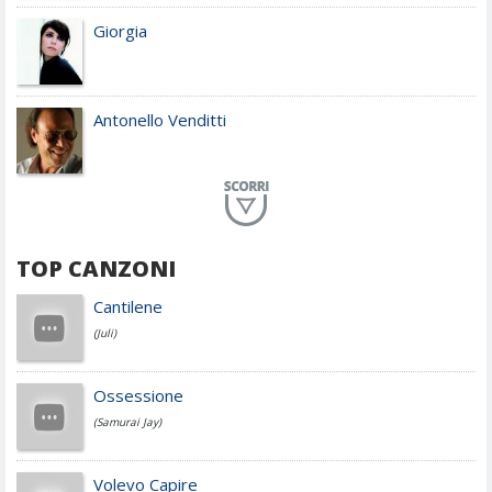
Giorgia
Antonello Venditti
Planet Funk
TOP CANZONI
Achille Lauro
Cantilene
(Juli)
Cesare Cremonini
Ossessione
(Samurai Jay)
Jovanotti
Volevo Capire