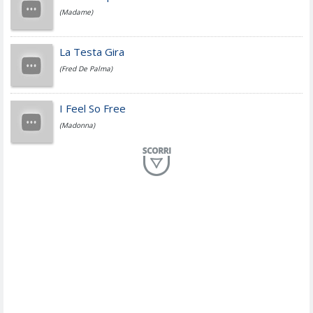
(Madame)
Fedez
La Testa Gira
(Fred De Palma)
Simone Cristicchi
I Feel So Free
(Madonna)
Lucio Dalla
Al Mio Paese
(Serena Brancale)
ModÃ
Free To Love
(Duran Duran)
Marco Masini
Let Me Be
(Second Voice (The))