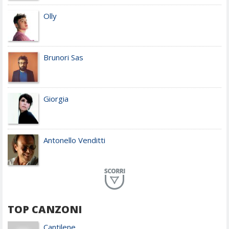
Olly
Brunori Sas
Giorgia
Antonello Venditti
Planet Funk
TOP CANZONI
Achille Lauro
Cantilene