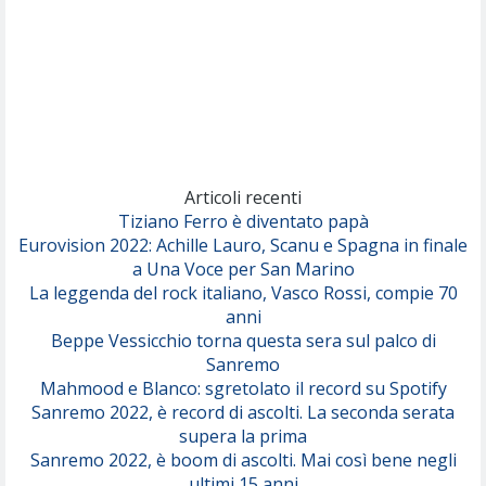
(Annalisa Scarrone)
Rose Villain
Comuni Immortali
(Achille Lauro)
Marracash
So Easy (To Fall In Love)
(Olivia Dean)
Articoli recenti
Tiziano Ferro è diventato papà
Eurovision 2022: Achille Lauro, Scanu e Spagna in finale
Serenamente
a Una Voce per San Marino
(Juli)
La leggenda del rock italiano, Vasco Rossi, compie 70
anni
Beppe Vessicchio torna questa sera sul palco di
Sanremo
Mahmood e Blanco: sgretolato il record su Spotify
Sanremo 2022, è record di ascolti. La seconda serata
supera la prima
Sanremo 2022, è boom di ascolti. Mai così bene negli
ultimi 15 anni