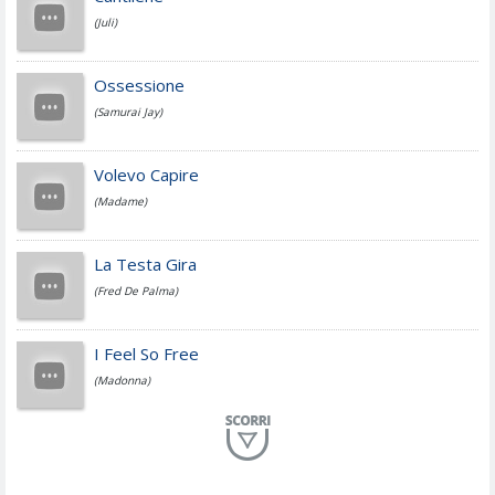
(Juli)
Cesare Cremonini
Ossessione
(Samurai Jay)
Jovanotti
Volevo Capire
(Madame)
Fedez
La Testa Gira
(Fred De Palma)
Simone Cristicchi
I Feel So Free
(Madonna)
Lucio Dalla
Al Mio Paese
(Serena Brancale)