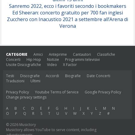
Sanremo 2022, ecco i favoriti secondo i bookmakers
Ed Sheeran: concerto gratuito per 700 fan inglesi
Zucchero con Inacustico 2021 a settembre all’Arena di
Verona
CATEGORIE
Amici
Anteprime
Cantautori
Classifiche
Concerti
Hip Hop
Notizie
Programmi televisivi
Uscite Discografiche
Video
X Factor
Testi
Discografie
Accordi
Biografie
Date Concerti
Traduzioni
Ultimi
Privacy Policy
Youtube Terms of Service
Google Privacy Policy
Change privacy settings
A
B
C
D
E
F
G
H
I
J
K
L
M
N
O
P
Q
R
S
T
U
V
W
X
Y
Z
#
© 2026 Musictory
Musictory allows YouTube to serve content, including
advertisements