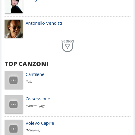
Antonello Venditti
Planet Funk
TOP CANZONI
Achille Lauro
Cantilene
(Juli)
Cesare Cremonini
Ossessione
(Samurai Jay)
Jovanotti
Volevo Capire
(Madame)