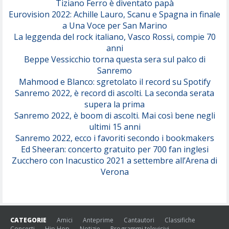
Tiziano Ferro è diventato papà
Eurovision 2022: Achille Lauro, Scanu e Spagna in finale
Serenamente
a Una Voce per San Marino
(Juli)
La leggenda del rock italiano, Vasco Rossi, compie 70
anni
Beppe Vessicchio torna questa sera sul palco di
Sanremo
Mahmood e Blanco: sgretolato il record su Spotify
Sanremo 2022, è record di ascolti. La seconda serata
supera la prima
Sanremo 2022, è boom di ascolti. Mai così bene negli
ultimi 15 anni
Sanremo 2022, ecco i favoriti secondo i bookmakers
Ed Sheeran: concerto gratuito per 700 fan inglesi
Zucchero con Inacustico 2021 a settembre all’Arena di
Verona
CATEGORIE
Amici
Anteprime
Cantautori
Classifiche
Concerti
Hip Hop
Notizie
Programmi televisivi