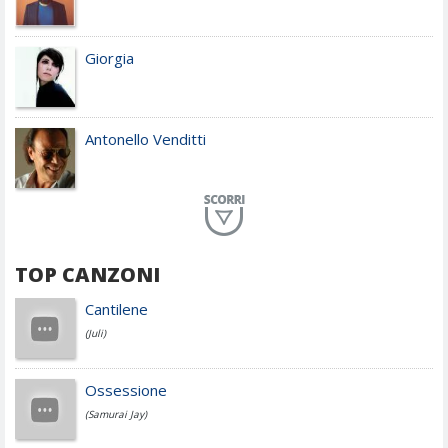
Giorgia
Antonello Venditti
Planet Funk
TOP CANZONI
Achille Lauro
Cantilene
(Juli)
Cesare Cremonini
Ossessione
(Samurai Jay)