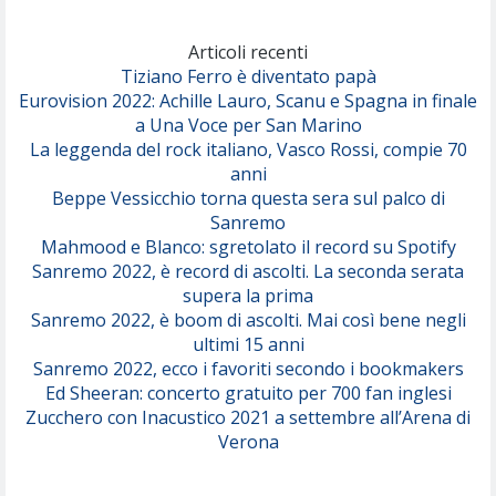
Marracash
So Easy (To Fall In Love)
(Olivia Dean)
Articoli recenti
Tiziano Ferro è diventato papà
Eurovision 2022: Achille Lauro, Scanu e Spagna in finale
Serenamente
a Una Voce per San Marino
(Juli)
La leggenda del rock italiano, Vasco Rossi, compie 70
anni
Beppe Vessicchio torna questa sera sul palco di
Sanremo
Mahmood e Blanco: sgretolato il record su Spotify
Sanremo 2022, è record di ascolti. La seconda serata
supera la prima
Sanremo 2022, è boom di ascolti. Mai così bene negli
ultimi 15 anni
Sanremo 2022, ecco i favoriti secondo i bookmakers
Ed Sheeran: concerto gratuito per 700 fan inglesi
Zucchero con Inacustico 2021 a settembre all’Arena di
Verona