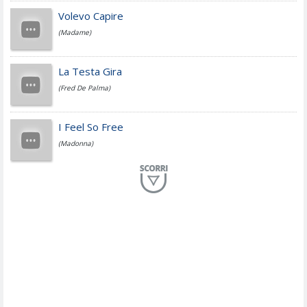
Jovanotti
Volevo Capire
(Madame)
Fedez
La Testa Gira
(Fred De Palma)
Simone Cristicchi
I Feel So Free
(Madonna)
Lucio Dalla
Al Mio Paese
(Serena Brancale)
ModÃ
Free To Love
(Duran Duran)
Marco Masini
Let Me Be