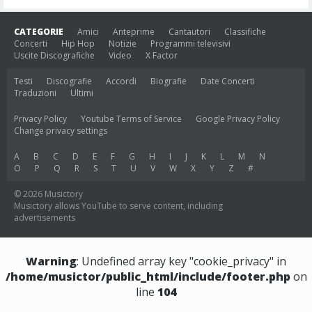
CATEGORIE
Amici
Anteprime
Cantautori
Classifiche
Concerti
Hip Hop
Notizie
Programmi televisivi
Uscite Discografiche
Video
X Factor
Testi
Discografie
Accordi
Biografie
Date Concerti
Traduzioni
Ultimi
Privacy Policy
Youtube Terms of Service
Google Privacy Policy
Change privacy settings
A
B
C
D
E
F
G
H
I
J
K
L
M
N
O
P
Q
R
S
T
U
V
W
X
Y
Z
#
© 2026 Musictory
Musictory allows YouTube to serve content, including
advertisements
Warning
: Undefined array key "cookie_privacy" in
/home/musictor/public_html/include/footer.php
on
line
104