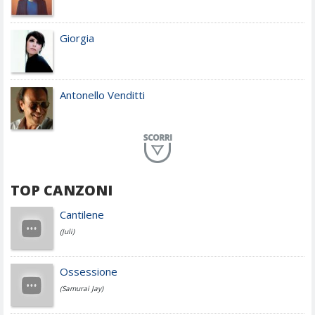
Giorgia
Antonello Venditti
Planet Funk
TOP CANZONI
Achille Lauro
Cantilene
(Juli)
Cesare Cremonini
Ossessione
(Samurai Jay)