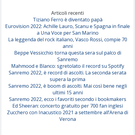
Marracash
So Easy (To Fall In Love)
(Olivia Dean)
Articoli recenti
Tiziano Ferro è diventato papà
Eurovision 2022: Achille Lauro, Scanu e Spagna in finale
Serenamente
a Una Voce per San Marino
(Juli)
La leggenda del rock italiano, Vasco Rossi, compie 70
anni
Beppe Vessicchio torna questa sera sul palco di
Sanremo
Mahmood e Blanco: sgretolato il record su Spotify
Sanremo 2022, è record di ascolti. La seconda serata
supera la prima
Sanremo 2022, è boom di ascolti. Mai così bene negli
ultimi 15 anni
Sanremo 2022, ecco i favoriti secondo i bookmakers
Ed Sheeran: concerto gratuito per 700 fan inglesi
Zucchero con Inacustico 2021 a settembre all’Arena di
Verona