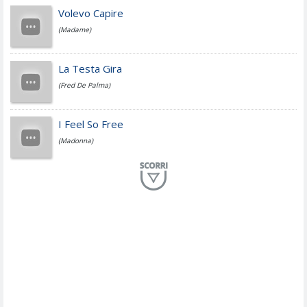
Jovanotti
Volevo Capire
(Madame)
Fedez
La Testa Gira
(Fred De Palma)
Simone Cristicchi
I Feel So Free
(Madonna)
Lucio Dalla
Al Mio Paese
(Serena Brancale)
ModÃ
Free To Love
(Duran Duran)
Marco Masini
Let Me Be