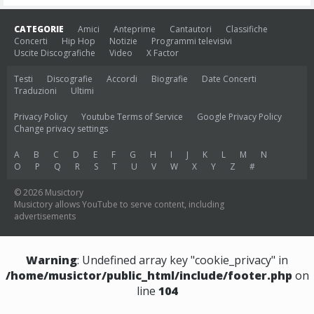
CATEGORIE
Amici
Anteprime
Cantautori
Classifiche
Concerti
Hip Hop
Notizie
Programmi televisivi
Uscite Discografiche
Video
X Factor
Testi
Discografie
Accordi
Biografie
Date Concerti
Traduzioni
Ultimi
Privacy Policy
Youtube Terms of Service
Google Privacy Policy
Change privacy settings
A
B
C
D
E
F
G
H
I
J
K
L
M
N
O
P
Q
R
S
T
U
V
W
X
Y
Z
#
© 2026 Musictory
Musictory allows YouTube to serve content, including
advertisements
Warning
: Undefined array key "cookie_privacy" in
/home/musictor/public_html/include/footer.php
on
line
104